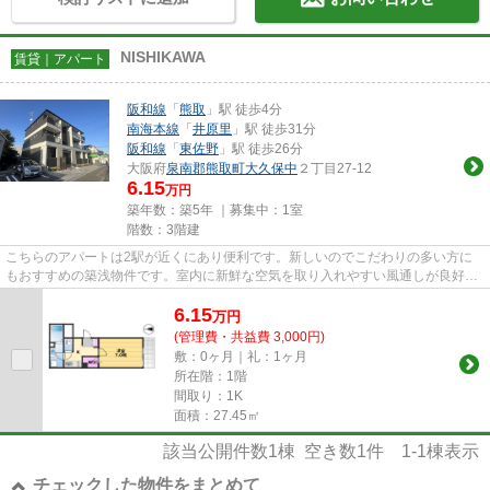
NISHIKAWA
賃貸｜アパート
阪和線
「
熊取
」駅 徒歩4分
南海本線
「
井原里
」駅 徒歩31分
阪和線
「
東佐野
」駅 徒歩26分
大阪府
泉南郡熊取町
大久保中
２丁目27-12
6.15
万円
築年数：築5年 ｜募集中：
1室
階数：3階建
こちらのアパートは2駅が近くにあり便利です。新しいのでこだわりの多い方に
もおすすめの築浅物件です。室内に新鮮な空気を取り入れやすい風通しが良好な
物件です。当社イチオシの物件...
6.15
万
円
(管理費・共益費 3,000円)
敷：0ヶ月｜礼：1ヶ月
所在階：1階
間取り：1K
面積：27.45㎡
該当公開件数
1
棟 空き数
1
件
1-1
棟表示
チェックした物件をまとめて