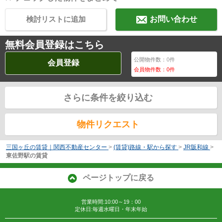
検討リストに追加
お問い合わせ
無料会員登録はこちら
公開物件数：
0
件
会員登録
会員物件数：
0
件
さらに条件を絞り込む
物件リクエスト
三国ヶ丘の賃貸｜関西不動産センター
>
(賃貸)路線・駅から探す
>
JR阪和線
>
東佐野駅の賃貸
ページトップに戻る
営業時間:10:00～19：00
定休日:毎週水曜日・年末年始