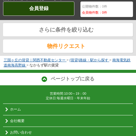
公開物件数：
0
件
会員登録
会員物件数：
0
件
さらに条件を絞り込む
物件リクエスト
三国ヶ丘の賃貸｜関西不動産センター
>
(賃貸)路線・駅から探す
>
南海電気鉄
道南海高野線
>
なかもず駅の賃貸
ページトップに戻る
営業時間:10:00～19：00
定休日:毎週水曜日・年末年始
ホーム
会社概要
お問い合わせ