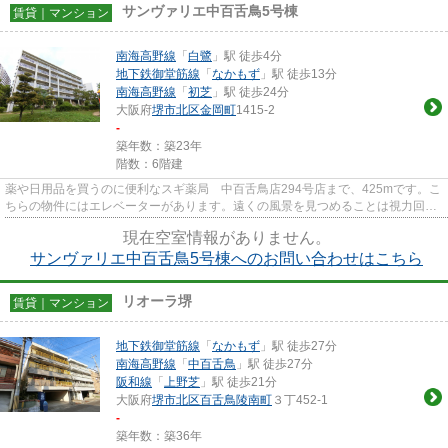
サンヴァリエ中百舌鳥5号棟
賃貸｜マンション
南海高野線
「
白鷺
」駅 徒歩4分
地下鉄御堂筋線
「
なかもず
」駅 徒歩13分
南海高野線
「
初芝
」駅 徒歩24分
大阪府
堺市北区
金岡町
1415-2
-
築年数：築23年
階数：6階建
薬や日用品を買うのに便利なスギ薬局 中百舌鳥店294号店まで、425mです。こ
ちらの物件にはエレベーターがあります。遠くの風景を見つめることは視力回復
にも繋がりますので健康的にな...
現在空室情報がありません。
サンヴァリエ中百舌鳥5号棟へのお問い合わせはこちら
リオーラ堺
賃貸｜マンション
地下鉄御堂筋線
「
なかもず
」駅 徒歩27分
南海高野線
「
中百舌鳥
」駅 徒歩27分
阪和線
「
上野芝
」駅 徒歩21分
大阪府
堺市北区
百舌鳥陵南町
３丁452-1
-
築年数：築36年