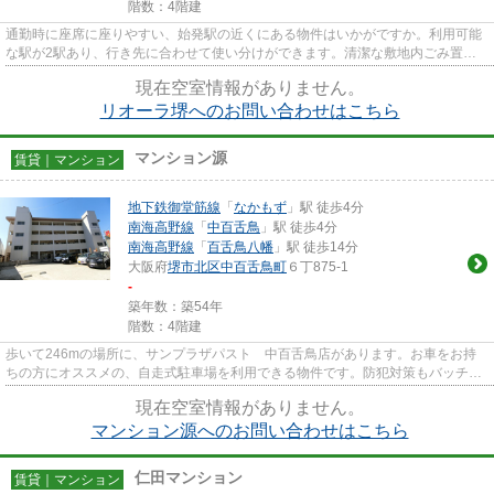
階数：4階建
通勤時に座席に座りやすい、始発駅の近くにある物件はいかがですか。利用可能
な駅が2駅あり、行き先に合わせて使い分けができます。清潔な敷地内ごみ置き
場も用意されております。ぜひ...
現在空室情報がありません。
リオーラ堺へのお問い合わせはこちら
マンション源
賃貸｜マンション
地下鉄御堂筋線
「
なかもず
」駅 徒歩4分
南海高野線
「
中百舌鳥
」駅 徒歩4分
南海高野線
「
百舌鳥八幡
」駅 徒歩14分
大阪府
堺市北区
中百舌鳥町
６丁875-1
-
築年数：築54年
階数：4階建
歩いて246mの場所に、サンプラザパスト 中百舌鳥店があります。お車をお持
ちの方にオススメの、自走式駐車場を利用できる物件です。防犯対策もバッチリ
なマンションタイプの物件です...
現在空室情報がありません。
マンション源へのお問い合わせはこちら
仁田マンション
賃貸｜マンション