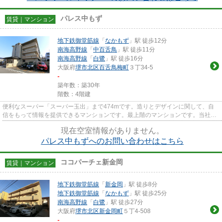
パレス中もず
賃貸｜マンション
地下鉄御堂筋線
「
なかもず
」駅 徒歩12分
南海高野線
「
中百舌鳥
」駅 徒歩11分
南海高野線
「
白鷺
」駅 徒歩16分
大阪府
堺市北区
百舌鳥梅町
３丁34-5
-
築年数：築30年
階数：4階建
便利なスーパー「スーパー玉出」まで474mです。造りとデザインに関して、自
信をもって情報を提供できるマンションです。最上階のマンションです。当社イ
チオシの物件の「パレス中もず...
現在空室情報がありません。
パレス中もずへのお問い合わせはこちら
ココパーチェ新金岡
賃貸｜マンション
地下鉄御堂筋線
「
新金岡
」駅 徒歩8分
地下鉄御堂筋線
「
なかもず
」駅 徒歩25分
南海高野線
「
白鷺
」駅 徒歩27分
大阪府
堺市北区
新金岡町
５丁4-508
-