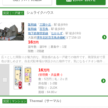
シュライクハウス
賃貸｜一戸建て
阪和線
「
三国ケ丘
」駅 徒歩9分
阪和線
「
百舌鳥
」駅 徒歩8分
地下鉄御堂筋線
「
なかもず
」駅 徒歩19分
大阪府
堺市北区
百舌鳥赤畑町
３丁158-10
16
万円
築年数：築5年 ｜募集中：
1室
階数：2階建
広々とした間取りが魅力的な、開放感のある一戸建ての物件です。眺望良好で景
色が楽しめます。自走式駐車場が併設された物件です。気になるイチオシ物件情
報：「百舌鳥赤畑町3丁 戸建...
16
万
円
(管理費・共益費 -)
敷：5万円｜礼：2ヶ月
所在階：1-2階
間取り：2LDK
面積：64.80㎡
Thermal（サーマル）
賃貸｜マンション