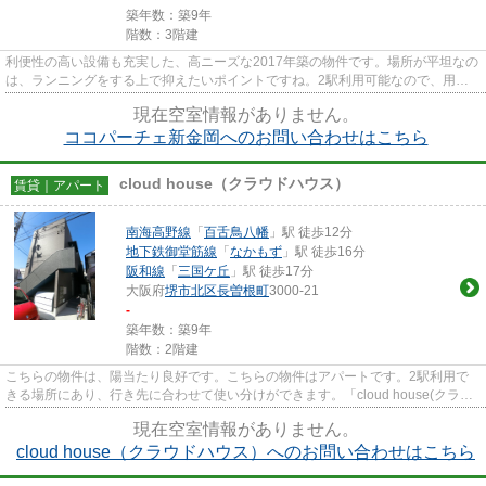
築年数：築9年
階数：3階建
利便性の高い設備も充実した、高ニーズな2017年築の物件です。場所が平坦なの
は、ランニングをする上で抑えたいポイントですね。2駅利用可能なので、用途
や行き先に応じて経路を選択で...
現在空室情報がありません。
ココパーチェ新金岡へのお問い合わせはこちら
cloud house（クラウドハウス）
賃貸｜アパート
南海高野線
「
百舌鳥八幡
」駅 徒歩12分
地下鉄御堂筋線
「
なかもず
」駅 徒歩16分
阪和線
「
三国ケ丘
」駅 徒歩17分
大阪府
堺市北区
長曽根町
3000-21
-
築年数：築9年
階数：2階建
こちらの物件は、陽当たり良好です。こちらの物件はアパートです。2駅利用で
きる場所にあり、行き先に合わせて使い分けができます。「cloud house(クラウ
ドハウス)」のここがイチオシ...
現在空室情報がありません。
cloud house（クラウドハウス）へのお問い合わせはこちら