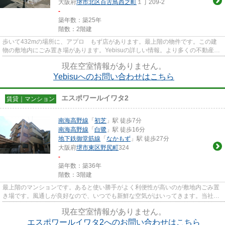
大阪府
堺市北区
百舌鳥西之町
１丁209-2
-
築年数：築25年
階数：2階建
歩いて432mの場所に、アプロ もず店があります。最上階の物件です。この建
物の敷地内にごみ置き場があります。Yebisuの詳しい情報。より多くの不動産情
報をお求めなら、まずは関西不...
現在空室情報がありません。
Yebisuへのお問い合わせはこちら
エスポワールイワタ2
賃貸｜マンション
南海高野線
「
初芝
」駅 徒歩7分
南海高野線
「
白鷺
」駅 徒歩16分
地下鉄御堂筋線
「
なかもず
」駅 徒歩27分
大阪府
堺市東区
野尻町
324
-
築年数：築36年
階数：3階建
最上階のマンションです。あると使い勝手がよく利便性が高いのが敷地内ごみ置
き場です。風通しが良好なので、いつでも新鮮な空気がはいってきます。当社イ
チオシの物件の「エスポワー...
現在空室情報がありません。
エスポワールイワタ2へのお問い合わせはこちら