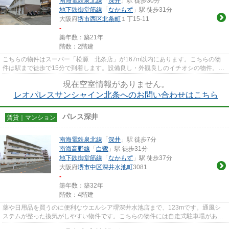
南海電鉄泉北線
「
深井
」駅 徒歩30分
地下鉄御堂筋線
「
なかもず
」駅 徒歩31分
大阪府
堺市西区
北条町
１丁15-11
-
築年数：築21年
階数：2階建
こちらの物件はスーパー「松源 北条店」が167m以内にあります。こちらの物
件は駅まで徒歩で15分で到着します。設備良し・外観良しのイチオシの物件。新
着情報：レオパレスサンシャイ...
現在空室情報がありません。
レオパレスサンシャイン北条へのお問い合わせはこちら
パレス深井
賃貸｜マンション
南海電鉄泉北線
「
深井
」駅 徒歩7分
南海高野線
「
白鷺
」駅 徒歩31分
地下鉄御堂筋線
「
なかもず
」駅 徒歩37分
大阪府
堺市中区
深井水池町
3081
-
築年数：築32年
階数：4階建
薬や日用品を買うのに便利なウエルシア堺深井水池店まで、123mです。通風シ
ステムが整った換気がしやすい物件です。こちらの物件には自走式駐車場があり
ます。パレス深井の詳しい情報...