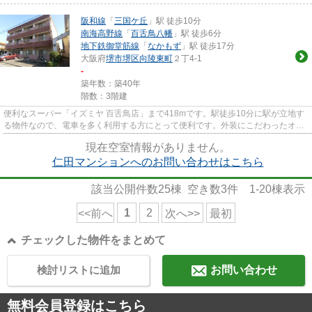
阪和線
「
三国ケ丘
」駅 徒歩10分
南海高野線
「
百舌鳥八幡
」駅 徒歩6分
地下鉄御堂筋線
「
なかもず
」駅 徒歩17分
大阪府
堺市堺区
向陵東町
２丁4-1
-
築年数：築40年
階数：3階建
便利なスーパー「イズミヤ 百舌鳥店」まで418mです。駅徒歩10分に駅が立地す
る物件なので、電車を多く利用する方にとって便利です。外装にこだわったオシ
ャレなデザインのマンションで...
現在空室情報がありません。
仁田マンションへのお問い合わせはこちら
該当公開件数
25
棟 空き数
3
件
1-20
棟表示
1
2
<<前へ
次へ>>
最初
チェックした物件をまとめて
検討リストに追加
お問い合わせ
無料会員登録はこちら