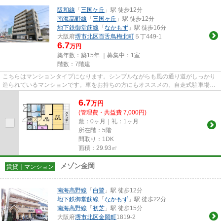
阪和線
「
三国ケ丘
」駅 徒歩12分
南海高野線
「
三国ヶ丘
」駅 徒歩12分
地下鉄御堂筋線
「
なかもず
」駅 徒歩16分
大阪府
堺市北区
百舌鳥梅北町
５丁449-1
6.7
万円
築年数：築15年 ｜募集中：
1室
階数：7階建
こちらはマンションタイプになります。シンプルながらも風の通り道がしっかり
造られているマンションです。車をお持ちの方にもオススメの、自走式駐車場を
利用できるマンションです。...
6.7
万
円
(管理費・共益費 7,000円)
敷：0ヶ月｜礼：1ヶ月
所在階：5階
間取り：1DK
面積：29.93㎡
メゾン金岡
賃貸｜マンション
南海高野線
「
白鷺
」駅 徒歩12分
地下鉄御堂筋線
「
なかもず
」駅 徒歩22分
南海高野線
「
初芝
」駅 徒歩15分
大阪府
堺市北区
金岡町
1819-2