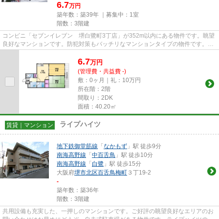
6.7
万円
築年数：築39年 ｜募集中：
1室
階数：3階建
コンビニ「セブンイレブン 堺白鷺町3丁店」が352m以内にある物件です。眺望
良好なマンションです。防犯対策もバッチリなマンションタイプの物件です。多
くの方からご好評頂いているメ...
6.7
万
円
(管理費・共益費 -)
敷：0ヶ月｜礼：10万円
所在階：2階
間取り：2DK
面積：40.20㎡
ライプハイツ
賃貸｜マンション
地下鉄御堂筋線
「
なかもず
」駅 徒歩9分
南海高野線
「
中百舌鳥
」駅 徒歩10分
南海高野線
「
白鷺
」駅 徒歩15分
大阪府
堺市北区
百舌鳥梅町
３丁19-2
-
築年数：築36年
階数：3階建
共用設備も充実した、一押しのマンションです。ご好評の眺望良好なエリアのお