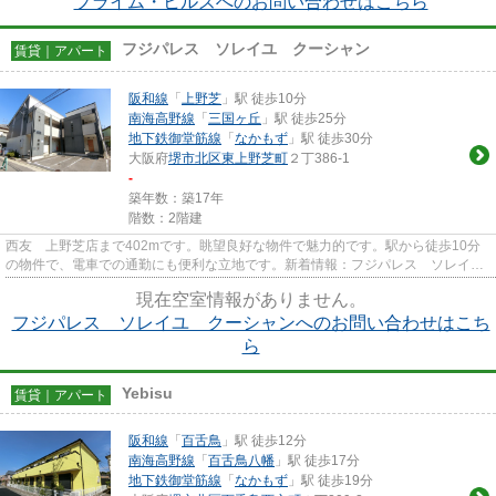
プライム・ヒルズへのお問い合わせはこちら
フジパレス ソレイユ クーシャン
賃貸｜アパート
阪和線
「
上野芝
」駅 徒歩10分
南海高野線
「
三国ヶ丘
」駅 徒歩25分
地下鉄御堂筋線
「
なかもず
」駅 徒歩30分
大阪府
堺市北区
東上野芝町
２丁386-1
-
築年数：築17年
階数：2階建
西友 上野芝店まで402mです。眺望良好な物件で魅力的です。駅から徒歩10分
の物件で、電車での通勤にも便利な立地です。新着情報：フジパレス ソレイ
ユ クーシャンの空室情報ならコ...
現在空室情報がありません。
フジパレス ソレイユ クーシャンへのお問い合わせはこち
ら
Yebisu
賃貸｜アパート
阪和線
「
百舌鳥
」駅 徒歩12分
南海高野線
「
百舌鳥八幡
」駅 徒歩17分
地下鉄御堂筋線
「
なかもず
」駅 徒歩19分