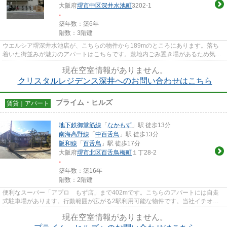
大阪府
堺市中区
深井水池町
3202-1
-
築年数：築6年
階数：3階建
ウエルシア堺深井水池店が、こちらの物件から189mのところにあります。落ち
着いた街並みが魅力のアパートはこちらです。敷地内ごみ置き場があるため気軽
にごみ捨てを行うことができ、...
現在空室情報がありません。
クリスタルレジデンス深井へのお問い合わせはこちら
プライム・ヒルズ
賃貸｜アパート
地下鉄御堂筋線
「
なかもず
」駅 徒歩13分
南海高野線
「
中百舌鳥
」駅 徒歩13分
阪和線
「
百舌鳥
」駅 徒歩17分
大阪府
堺市北区
百舌鳥梅町
１丁28-2
-
築年数：築16年
階数：2階建
便利なスーパー「アプロ もず店」まで402mです。こちらのアパートには自走
式駐車場があります。行動範囲が広がる2駅利用可能な物件です。当社イチオシ
の物件の「プライム・ヒルズ」。...
現在空室情報がありません。