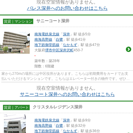
現在空室情報がありません。
パレス深井へのお問い合わせはこちら
サニーコート深井
賃貸｜マンション
南海電鉄泉北線
「
深井
」駅 徒歩5分
南海高野線
「
白鷺
」駅 徒歩41分
地下鉄御堂筋線
「
なかもず
」駅 徒歩47分
大阪府
堺市中区
深井沢町
450-7
-
築年数：築28年
階数：6階建
家から270mの場所には中区役所があります。こちらは初期費用をカードでお支
払いいただけるマンションです。こちらはエレベーター付きの物件です。ぜひ一
度見ていただきたい、「サニー...
現在空室情報がありません。
サニーコート深井へのお問い合わせはこちら
クリスタルレジデンス深井
賃貸｜アパート
南海電鉄泉北線
「
深井
」駅 徒歩9分
南海高野線
「
白鷺
」駅 徒歩32分
地下鉄御堂筋線
「
なかもず
」駅 徒歩36分