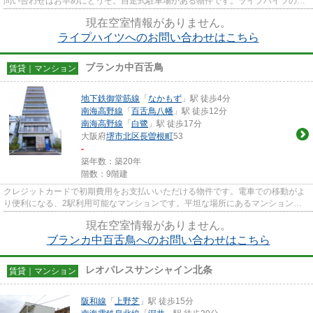
問い合わせはお早めにどうぞ。自走式駐車場がある物件です。ライプハイツの詳
しい情報。地下鉄御堂筋線な...
現在空室情報がありません。
ライプハイツへのお問い合わせはこちら
ブランカ中百舌鳥
賃貸｜マンション
地下鉄御堂筋線
「
なかもず
」駅 徒歩4分
南海高野線
「
百舌鳥八幡
」駅 徒歩12分
南海高野線
「
白鷺
」駅 徒歩17分
大阪府
堺市北区
長曽根町
53
-
築年数：築20年
階数：9階建
クレジットカードで初期費用をお支払いいただける物件です。電車での移動がよ
り便利になる、2駅利用可能なマンションです。平坦な場所にあるマンションな
ら毎日の移動も快適です。新着...
現在空室情報がありません。
ブランカ中百舌鳥へのお問い合わせはこちら
レオパレスサンシャイン北条
賃貸｜マンション
阪和線
「
上野芝
」駅 徒歩15分