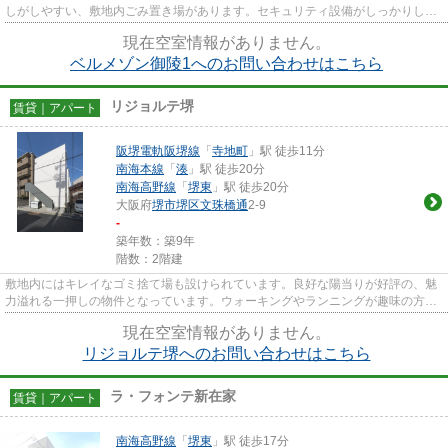
しがしやすい、敷地内ごみ置き場があります。セキュリティ設備がしっかりして
いるマンション物件です。高...
現在空室情報がありません。
ベルメゾン御陵1へのお問い合わせはこちら
リジョルテ堺
賃貸｜アパート
阪堺電軌阪堺線
「
寺地町
」駅 徒歩11分
南海本線
「
湊
」駅 徒歩20分
南海高野線
「
堺東
」駅 徒歩20分
大阪府
堺市堺区
文珠橋通
2-9
-
築年数：築9年
階数：2階建
敷地内にはキレイなゴミ捨て場も設けられています。良好な陽当りが好評の、魅
力溢れる一押しの物件となっています。ウォーキングやランニングが趣味の方に
住んでもらいたいのが平坦な...
現在空室情報がありません。
リジョルテ堺へのお問い合わせはこちら
ラ・フォンテ新在家
賃貸｜アパート
南海高野線
「
堺東
」駅 徒歩17分