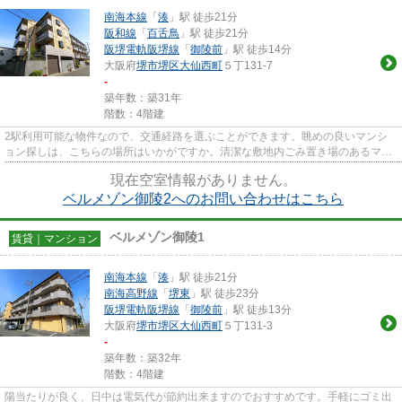
南海本線
「
湊
」駅 徒歩21分
阪和線
「
百舌鳥
」駅 徒歩21分
阪堺電軌阪堺線
「
御陵前
」駅 徒歩14分
大阪府
堺市堺区
大仙西町
５丁131-7
-
築年数：築31年
階数：4階建
2駅利用可能な物件なので、交通経路を選ぶことができます。眺めの良いマンシ
ョン探しは、こちらの場所はいかがですか。清潔な敷地内ごみ置き場のあるマン
ション。気になるイチオシ物件...
現在空室情報がありません。
ベルメゾン御陵2へのお問い合わせはこちら
ベルメゾン御陵1
賃貸｜マンション
南海本線
「
湊
」駅 徒歩21分
南海高野線
「
堺東
」駅 徒歩23分
阪堺電軌阪堺線
「
御陵前
」駅 徒歩13分
大阪府
堺市堺区
大仙西町
５丁131-3
-
築年数：築32年
階数：4階建
陽当たりが良く、日中は電気代が節約出来ますのでおすすめです。手軽にゴミ出