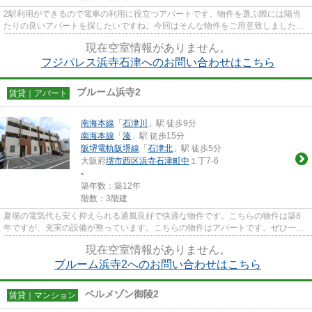
2駅利用ができるので電車の利用に役立つアパートです。物件を選ぶ際には陽当
たりの良いアパートを探したいですね。今回はそんな物件をご用意致しました。
眺望良好なアパートで魅力的で...
現在空室情報がありません。
フジパレス浜寺石津へのお問い合わせはこちら
ブルーム浜寺2
賃貸｜アパート
南海本線
「
石津川
」駅 徒歩9分
南海本線
「
湊
」駅 徒歩15分
阪堺電軌阪堺線
「
石津北
」駅 徒歩5分
大阪府
堺市西区
浜寺石津町中
１丁7-6
-
築年数：築12年
階数：3階建
夏場の電気代も安く抑えられる通風良好で快適な物件です。こちらの物件は築8
年ですが、充実の設備が整っています。こちらの物件はアパートです。ぜひ一度
見ていただきたい、「ブルーム...
現在空室情報がありません。
ブルーム浜寺2へのお問い合わせはこちら
ベルメゾン御陵2
賃貸｜マンション