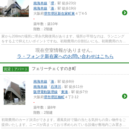
南海本線
「
堺
」駅 徒歩23分
南海本線
「
湊
」駅 徒歩19分
大阪府
堺市堺区
新在家町東
４丁4-5
-
築年数：築10年
階数：2階建
家から208mの場所に堺永代郵便局があります。場所が平坦なのは、ランニング
をする上で抑えたいポイントですね。初期費用の分割払いにも。初期費用のカー
ド決済が可能です。多くの方か...
現在空室情報がありません。
ラ・フォンテ新在家へのお問い合わせはこちら
フェリーチェくすのき町
賃貸｜アパート
南海本線
「
湊
」駅 徒歩8分
南海本線
「
石津川
」駅 徒歩11分
阪堺電軌阪堺線
「
東湊
」駅 徒歩7分
大阪府
堺市堺区
楠町
４丁2-12
-
築年数：築8年
階数：2階建
初期費用のカード決済ができます。通風良好で陽の当たる気持ちの良い物件をご
提供いたします。ニーズが高まっており求められている設備が敷地内ごみ置き場