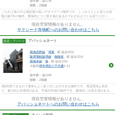
築年数：築11年
階数：2階建
こだわり派の方も満足度の高いデザイナーズ物件です。しっかりとした造りが自
慢の築7年の物件。敷地内にゴミ置き場があるのでわざわざゴミを捨てに行く手
間が省けます。当社イチオシの...
現在空室情報がありません。
サクシード寺地町へのお問い合わせはこちら
アパッショネート
賃貸｜アパート
南海高野線
「
堺東
」駅 徒歩20分
阪堺電軌阪堺線
「
御陵前
」駅 徒歩10分
南海本線
「
湊
」駅 徒歩19分
大阪府
堺市堺区
八千代通
1-13
-
築年数：築14年
階数：2階建
2駅利用できるので電車をよく使う方におすすめな物件です。周辺環境も良好
で、魅力的な住環境のある、平成24年築の物件です。敷地内ごみ置き場があるの
でゴミの持ち運びの負担を少しで...
現在空室情報がありません。
アパッショネートへのお問い合わせはこちら
アインス阪田