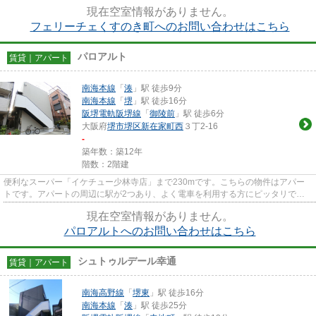
です。新着情報：フェリーチ...
現在空室情報がありません。
フェリーチェくすのき町へのお問い合わせはこちら
パロアルト
賃貸｜アパート
南海本線
「
湊
」駅 徒歩9分
南海本線
「
堺
」駅 徒歩16分
阪堺電軌阪堺線
「
御陵前
」駅 徒歩6分
大阪府
堺市堺区
新在家町西
３丁2-16
-
築年数：築12年
階数：2階建
便利なスーパー「イケチュー少林寺店」まで230mです。こちらの物件はアパー
トです。アパートの周辺に駅が2つあり、よく電車を利用する方にピッタリで
す。気になるイチオシ物件情報：「...
現在空室情報がありません。
パロアルトへのお問い合わせはこちら
シュトゥルデール幸通
賃貸｜アパート
南海高野線
「
堺東
」駅 徒歩16分
南海本線
「
湊
」駅 徒歩25分