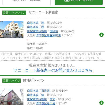
サニーコート新在家
賃貸｜マンション
南海本線
「
湊
」駅 徒歩12分
南海本線
「
堺
」駅 徒歩20分
阪堺電軌阪堺線
「
御陵前
」駅 徒歩4分
大阪府
堺市堺区
新在家町東
２丁1-16
-
築年数：築36年
階数：4階建
日之出屋 南半町まで440mです。敷地内ごみ置き場は、ごみを捨てる手間を減
らしてくれます。物件を選ぶ際には陽当たりの良い物件を探したいですね。今回
はそんな物件をご用意致しまし...
現在空室情報がありません。
サニーコート新在家へのお問い合わせはこちら
第1阪田ハイツ
賃貸｜ハイツ
南海本線
「
石津川
」駅 徒歩14分
南海本線
「
湊
」駅 徒歩17分
阪堺電軌阪堺線
「
東湊
」駅 徒歩5分
大阪府
堺市堺区
春日通
４丁1-22