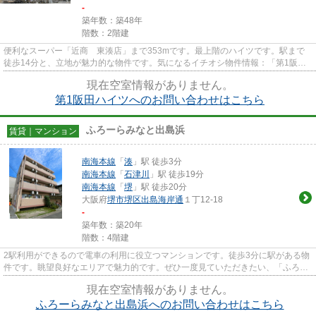
-
築年数：築48年
階数：2階建
便利なスーパー「近商 東湊店」まで353mです。最上階のハイツです。駅まで
徒歩14分と、立地が魅力的な物件です。気になるイチオシ物件情報：「第1阪田
ハイツ」。関西不動産センターで...
現在空室情報がありません。
第1阪田ハイツへのお問い合わせはこちら
ふろーらみなと出島浜
賃貸｜マンション
南海本線
「
湊
」駅 徒歩3分
南海本線
「
石津川
」駅 徒歩19分
南海本線
「
堺
」駅 徒歩20分
大阪府
堺市堺区
出島海岸通
１丁12-18
-
築年数：築20年
階数：4階建
2駅利用ができるので電車の利用に役立つマンションです。徒歩3分に駅がある物
件です。眺望良好なエリアで魅力的です。ぜひ一度見ていただきたい、「ふろー
らみなと出島浜」です。より...
現在空室情報がありません。
ふろーらみなと出島浜へのお問い合わせはこちら