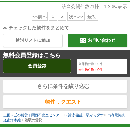
該当公開件数
21
棟
1-20
棟表示
1
2
<<前へ
次へ>>
最初
チェックした物件をまとめて
検討リストに追加
お問い合わせ
無料会員登録はこちら
公開物件数：
0
件
会員登録
会員物件数：
0
件
さらに条件を絞り込む
物件リクエスト
三国ヶ丘の賃貸｜関西不動産センター
>
(賃貸)路線・駅から探す
>
南海電気鉄
道南海本線
>
湊駅の賃貸