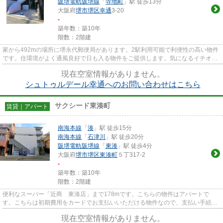
阪堺電軌阪堺線
「
寺地町
」駅 徒歩13分
大阪府
堺市堺区
幸通
3-20
-
築年数：築10年
階数：2階建
家から492mの場所に堺永代郵便局があります。2駅利用可能で利便性の高い物件
です。住環境がよく通風良好で日も入る物件をご提供します。気になるイチオシ
物件情報：「シュトゥルデール...
現在空室情報がありません。
シュトゥルデール幸通へのお問い合わせはこちら
サクシード東湊町
賃貸｜アパート
南海本線
「
湊
」駅 徒歩15分
南海本線
「
石津川
」駅 徒歩20分
阪堺電軌阪堺線
「
東湊
」駅 徒歩4分
大阪府
堺市堺区
東湊町
５丁317-2
-
築年数：築10年
階数：2階建
便利なスーパー「近商 東湊店」まで178mです。こちらの物件はアパートで
す。こちらは初期費用をカードでお支払いいただける物件なので、支払い手続き
の手間が省けます。サクシード東...
現在空室情報がありません。