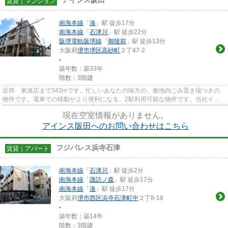
賃貸｜マンション
南海本線
「
湊
」駅 徒歩17分
南海本線
「
石津川
」駅 徒歩22分
阪堺電軌阪堺線
「
御陵前
」駅 徒歩13分
大阪府
堺市堺区
高砂町
２丁47-2
-
築年数：築33年
階数：3階建
近商 東湊店まで343mです。忙しいあなたの味方の、敷地内ごみ置き場つきの
物件です。電車での移動がより便利になる、2駅利用可能な物件です。当社イチ
オシの物件の「アインス阪田」。...
現在空室情報がありません。
アインス阪田へのお問い合わせはこちら
フジパレス浜寺石津
賃貸｜アパート
南海本線
「
石津川
」駅 徒歩2分
南海本線
「
諏訪ノ森
」駅 徒歩17分
南海本線
「
湊
」駅 徒歩17分
大阪府
堺市西区
浜寺石津町中
２丁8-18
-
築年数：築14年
階数：3階建