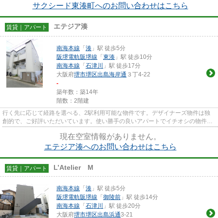
サクシード東湊町へのお問い合わせはこちら
エテジア湊
賃貸｜アパート
南海本線
「
湊
」駅 徒歩5分
阪堺電軌阪堺線
「
東湊
」駅 徒歩10分
南海本線
「
石津川
」駅 徒歩17分
大阪府
堺市堺区
出島海岸通
３丁4-22
-
築年数：築14年
階数：2階建
行く先に応じて経路を選べる、2駅利用可能な物件です。デザイナーズ物件は独
創的で、ご好評いただいています。使い勝手の良いアパートでイチオシの物件で
す。こだわりポイント満載のエ...
現在空室情報がありません。
エテジア湊へのお問い合わせはこちら
L’Atelier M
賃貸｜アパート
南海本線
「
湊
」駅 徒歩5分
阪堺電軌阪堺線
「
御陵前
」駅 徒歩14分
南海本線
「
石津川
」駅 徒歩20分
大阪府
堺市堺区
出島浜通
3-21