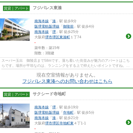
フジパレス東湊
賃貸｜アパート
南海本線
「
湊
」駅 徒歩9分
阪堺電軌阪堺線
「
御陵前
」駅 徒歩4分
南海本線
「
堺
」駅 徒歩25分
大阪府
堺市堺区
東湊町
１丁74
-
築年数：築15年
階数：3階建
スーパー玉出 御陵店まで58mです。落ち着いた街並みが魅力のアパートはこち
らです。場所が平坦なのは、ランニングをする上で抑えたいポイントですね。
「フジパレス東湊」の物件情報を...
現在空室情報がありません。
フジパレス東湊へのお問い合わせはこちら
サクシード寺地町
賃貸｜アパート
南海本線
「
堺
」駅 徒歩19分
阪堺電軌阪堺線
「
寺地町
」駅 徒歩5分
南海本線
「
湊
」駅 徒歩21分
大阪府
堺市堺区
寺地町東
４丁1-1
-