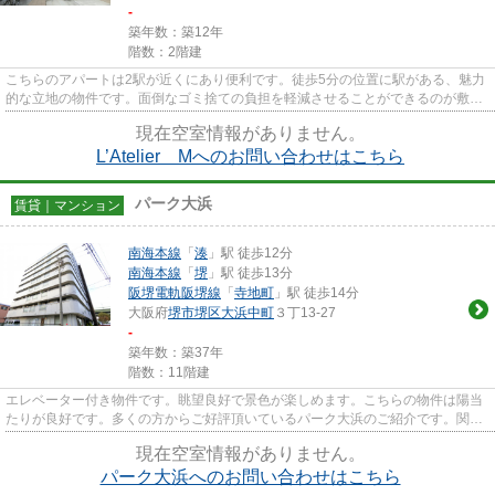
-
築年数：築12年
階数：2階建
こちらのアパートは2駅が近くにあり便利です。徒歩5分の位置に駅がある、魅力
的な立地の物件です。面倒なゴミ捨ての負担を軽減させることができるのが敷地
内ごみ置き場の魅力です。多...
現在空室情報がありません。
L’Atelier Mへのお問い合わせはこちら
パーク大浜
賃貸｜マンション
南海本線
「
湊
」駅 徒歩12分
南海本線
「
堺
」駅 徒歩13分
阪堺電軌阪堺線
「
寺地町
」駅 徒歩14分
大阪府
堺市堺区
大浜中町
３丁13-27
-
築年数：築37年
階数：11階建
エレベーター付き物件です。眺望良好で景色が楽しめます。こちらの物件は陽当
たりが良好です。多くの方からご好評頂いているパーク大浜のご紹介です。関西
不動産センターでは、南海本...
現在空室情報がありません。
パーク大浜へのお問い合わせはこちら