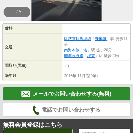
1 / 5
賃料
-
阪堺電軌阪堺線
「
寺地町
」駅 徒歩11
分
交通
南海本線
「
湊
」駅 徒歩20分
南海高野線
「
堺東
」駅 徒歩20分
間取り(面積)
-(-)
築年月
2016年 11月(築9年)
メールでお問い合わせする(無料)
電話でお問い合わせする
無料会員登録はこちら