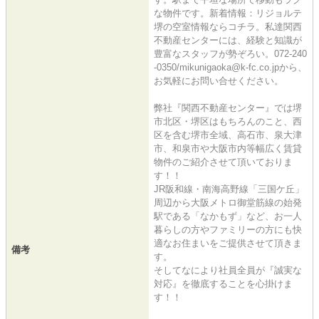
な物件です。新着情報：リジョルテ
堺の空室情報ならコチラ。私達関西
不動産センターには、経験と知識が
豊富なスタッフが勢ぞろい。072-240
-0350/mikunigaoka@k-fc.co.jpから、
お気軽にお問い合せください。
弊社『関西不動産センター』では堺
市北区・堺区はもちろんのこと、西
区を含む堺市全域、高石市、泉大津
市、和泉市や大阪市内等幅広く賃貸
物件のご紹介させて頂いておりま
す！！
JR阪和線・南海高野線「三国ケ丘」
周辺から大阪メトロ御堂筋線の始発
駅である「なかもず」など、お一人
暮らしの方やファミリーの方にも快
適なお住まいをご提供させて頂きま
備考
す。
そしてなにより社員全員が『誠実な
対応』を徹底することを心掛けま
す！！