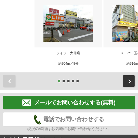
ライフ 大仙店
スーパー玉
約704m／9分
約816
前
メールでお問い合わせする(無料)
電話でお問い合わせする
現況の確認はお気軽にお問い合わせください。