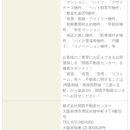
「マンション」「ハイツ」「デザイ
ナーズ物件」「ペット飼育可物件」
「敷金礼金0円物件」
「単身・新婚・ファミリー物件」
「初期費用抑えめ物件」「学校区物
件」「学生マンション」
「保証人無し物件」「駐車場付き物
件」「バイク置場有物件」「戸建
て」「リノベーション物件」等
お客様のご要望にお応えできるお部
屋探しを『関西不動産センター』を
徹底サポート！！
「賃貸」「売買」「管理」「リフォ
ーム」等々…不動産に関することは
JR阪和線・南海高野線『三国ヶ丘
駅』から徒歩3分、関西不動産センタ
ーへお任せください！
株式会社関西不動産センター
大阪府堺市堺区向陵中町４丁4番32
号
TEL:072-240-0350
大阪府知事 (2) 第60628号