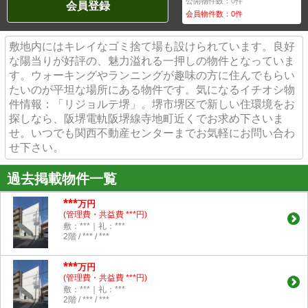
公開物件数：
0
件
会員登録
会員物件数：
0
件
敷地内にはキレイなゴミ捨て場も設けられています。良好
な陽当りが好評の、魅力溢れる一押しの物件となっていま
す。ウォーキングやランニングが趣味の方に住んでもらい
たいのが平坦な場所にある物件です。気になるイチオシ物
件情報：「リジョルテ堺」。堺市堺区で新しい住環境をお
探しなら、阪堺電軌阪堺線寺地町近くでお求め下さいま
せ。いつでも関西不動産センターまでお気軽にお問い合わ
せ下さい。
過去掲載物件一覧
***
万円
(管理費・共益費 ***円)
敷：***｜礼：***
2階 / *** / ***
***
万円
(管理費・共益費 ***円)
敷：***｜礼：***
2階 / *** / ***