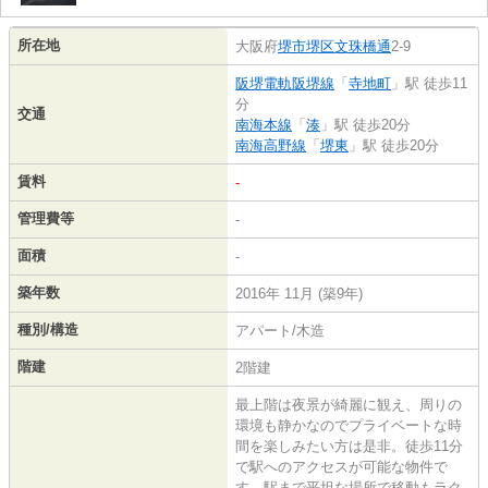
所在地
大阪府
堺市堺区
文珠橋通
2-9
阪堺電軌阪堺線
「
寺地町
」駅 徒歩11
分
交通
南海本線
「
湊
」駅 徒歩20分
南海高野線
「
堺東
」駅 徒歩20分
賃料
-
管理費等
-
面積
-
築年数
2016年 11月 (築9年)
種別/構造
アパート/木造
階建
2階建
最上階は夜景が綺麗に観え、周りの
環境も静かなのでプライベートな時
間を楽しみたい方は是非。徒歩11分
で駅へのアクセスが可能な物件で
す。駅まで平坦な場所で移動もラク