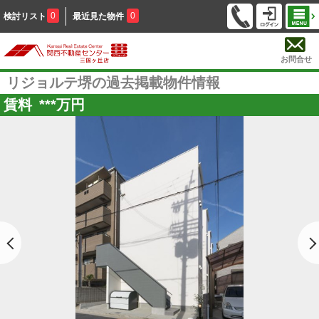
0
0
検討リスト
最近見た物件
お問合せ
リジョルテ堺の過去掲載物件情報
賃料
***
万円