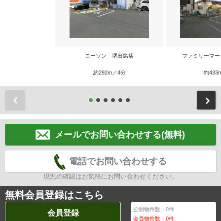
ローソン 堺出島店
ファミリーマー
約292m／4分
約433
前
メールでお問い合わせする(無料)
電話でお問い合わせする
現況の確認はお気軽にお問い合わせください。
無料会員登録はこちら
公開物件数：
0
件
会員登録
会員物件数：
0
件