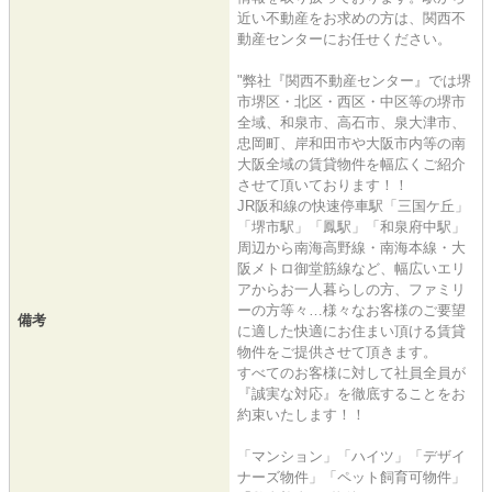
近い不動産をお求めの方は、関西不
動産センターにお任せください。
"弊社『関西不動産センター』では堺
市堺区・北区・西区・中区等の堺市
全域、和泉市、高石市、泉大津市、
忠岡町、岸和田市や大阪市内等の南
大阪全域の賃貸物件を幅広くご紹介
させて頂いております！！
JR阪和線の快速停車駅「三国ケ丘」
「堺市駅」「鳳駅」「和泉府中駅」
周辺から南海高野線・南海本線・大
阪メトロ御堂筋線など、幅広いエリ
アからお一人暮らしの方、ファミリ
ーの方等々…様々なお客様のご要望
備考
に適した快適にお住まい頂ける賃貸
物件をご提供させて頂きます。
すべてのお客様に対して社員全員が
『誠実な対応』を徹底することをお
約束いたします！！
「マンション」「ハイツ」「デザイ
ナーズ物件」「ペット飼育可物件」