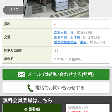
1 / 7
賃料
-
南海本線
「
湊
」駅 徒歩8分
交通
南海本線
「
石津川
」駅 徒歩11分
阪堺電軌阪堺線
「
東湊
」駅 徒歩7分
間取り(面積)
-(-)
築年月
2017年 11月(築8年)
メールでお問い合わせする(無料)
電話でお問い合わせする
無料会員登録はこちら
公開物件数：
0
件
会員登録