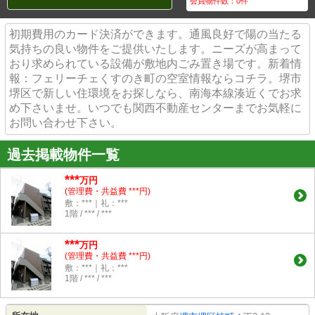
会員物件数：
0
件
初期費用のカード決済ができます。通風良好で陽の当たる
気持ちの良い物件をご提供いたします。ニーズが高まって
おり求められている設備が敷地内ごみ置き場です。新着情
報：フェリーチェくすのき町の空室情報ならコチラ。堺市
堺区で新しい住環境をお探しなら、南海本線湊近くでお求
め下さいませ。いつでも関西不動産センターまでお気軽に
お問い合わせ下さい。
過去掲載物件一覧
***
万円
(管理費・共益費 ***円)
敷：***｜礼：***
1階 / *** / ***
***
万円
(管理費・共益費 ***円)
敷：***｜礼：***
1階 / *** / ***