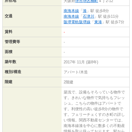
所在地
大阪府
堺市堺区
楠町
４丁2-12
南海本線
「
湊
」駅 徒歩8分
交通
南海本線
「
石津川
」駅 徒歩11分
阪堺電軌阪堺線
「
東湊
」駅 徒歩7分
賃料
-
管理費等
-
面積
-
築年数
2017年 11月 (築8年)
種別/構造
アパート/木造
階建
2階建
築浅で、設備もそろっている物件で
す。きれいな物件で気持ちもフレッ
シュ。こちらの物件はアパートで
す。利便性の高い徒歩8分の物件で
す。フェリーチェくすのき町の詳し
い情報。関西不動産センターでは、
南海本線湊を中心に数多くの不動産
情報を取り扱っております。駅から