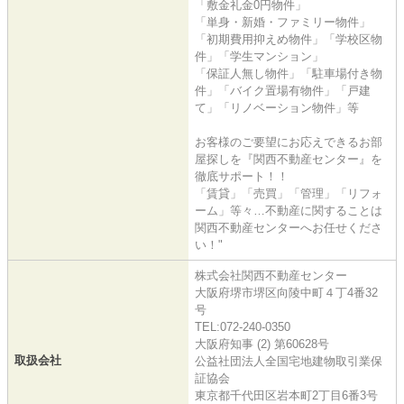
「敷金礼金0円物件」
「単身・新婚・ファミリー物件」
「初期費用抑えめ物件」「学校区物
件」「学生マンション」
「保証人無し物件」「駐車場付き物
件」「バイク置場有物件」「戸建
て」「リノベーション物件」等
お客様のご要望にお応えできるお部
屋探しを『関西不動産センター』を
徹底サポート！！
「賃貸」「売買」「管理」「リフォ
ーム」等々…不動産に関することは
関西不動産センターへお任せくださ
い！"
株式会社関西不動産センター
大阪府堺市堺区向陵中町４丁4番32
号
TEL:072-240-0350
大阪府知事 (2) 第60628号
取扱会社
公益社団法人全国宅地建物取引業保
証協会
東京都千代田区岩本町2丁目6番3号