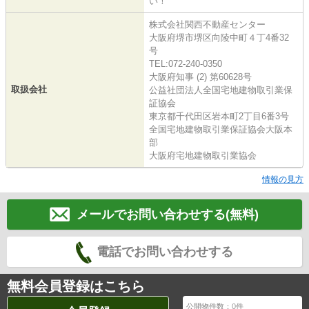
い！"
株式会社関西不動産センター
大阪府堺市堺区向陵中町４丁4番32
号
TEL:072-240-0350
大阪府知事 (2) 第60628号
取扱会社
公益社団法人全国宅地建物取引業保
証協会
東京都千代田区岩本町2丁目6番3号
全国宅地建物取引業保証協会大阪本
部
大阪府宅地建物取引業協会
情報の見方
メールでお問い合わせする(無料)
電話でお問い合わせする
無料会員登録はこちら
公開物件数：
0
件