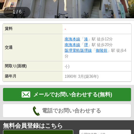
1 / 6
賃料
-
南海本線
「
湊
」駅 徒歩12分
南海本線
「
堺
」駅 徒歩20分
交通
阪堺電軌阪堺線
「
御陵前
」駅 徒歩4
分
間取り(面積)
-(-)
築年月
1990年 3月(築36年)
メールでお問い合わせする(無料)
電話でお問い合わせする
無料会員登録はこちら