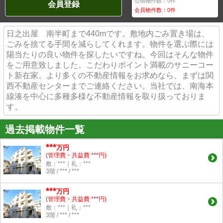
公開物件数：
0
件
会員登録
会員物件数：
0
件
日之出屋 南半町まで440mです。敷地内ごみ置き場は、
ごみを捨てる手間を減らしてくれます。物件を選ぶ際には
陽当たりの良い物件を探したいですね。今回はそんな物件
をご用意致しました。こだわりポイント満載のサニーコー
ト新在家。より多くの不動産情報をお求めなら、まずは関
西不動産センターまでご連絡ください。当社では、南海本
線湊を中心に多種多様な不動産情報を取り扱っておりま
す。
過去掲載物件一覧
***
万円
(管理費・共益費 ***円)
敷：***｜礼：***
3階 / *** / ***
***
万円
(管理費・共益費 ***円)
敷：***｜礼：***
3階 / *** / ***