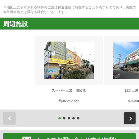
※地図上に表示される物件の位置は付近住所に所在することを表すものであり、実際の
物件所在地とは異なる場合がございます。
周辺施設
スーパー玉出 御陵店
日之出屋
約363m／5分
約440
前