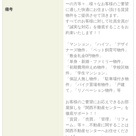
ーの方等々…様々なお客様のご要望
備考
に適した快適にお住まい頂ける賃貸
物件をご提供させて頂きます。
すべてのお客様に対して社員全員が
『誠実な対応』を徹底することをお
約束いたします！！
「マンション」「ハイツ」「デザイ
ナーズ物件」「ペット飼育可物件」
「敷金礼金0円物件」
「単身・新婚・ファミリー物件」
「初期費用抑えめ物件」「学校区物
件」「学生マンション」
「保証人無し物件」「駐車場付き物
件」「バイク置場有物件」「戸建
て」「リノベーション物件」等
お客様のご要望にお応えできるお部
屋探しを『関西不動産センター』を
徹底サポート！！
「賃貸」「売買」「管理」「リフォ
ーム」等々…不動産に関することは
関西不動産センターへお任せくださ