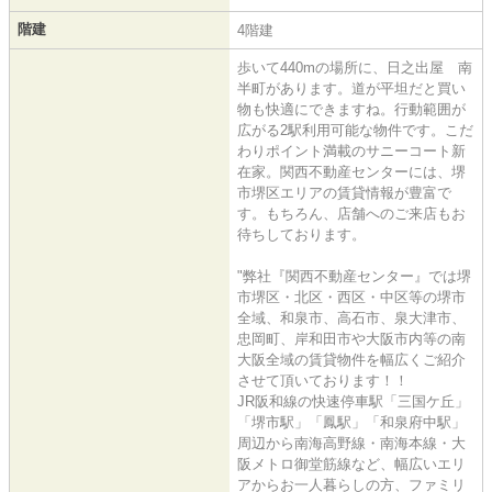
階建
4階建
歩いて440mの場所に、日之出屋 南
半町があります。道が平坦だと買い
物も快適にできますね。行動範囲が
広がる2駅利用可能な物件です。こだ
わりポイント満載のサニーコート新
在家。関西不動産センターには、堺
市堺区エリアの賃貸情報が豊富で
す。もちろん、店舗へのご来店もお
待ちしております。
"弊社『関西不動産センター』では堺
市堺区・北区・西区・中区等の堺市
全域、和泉市、高石市、泉大津市、
忠岡町、岸和田市や大阪市内等の南
大阪全域の賃貸物件を幅広くご紹介
させて頂いております！！
JR阪和線の快速停車駅「三国ケ丘」
「堺市駅」「鳳駅」「和泉府中駅」
周辺から南海高野線・南海本線・大
阪メトロ御堂筋線など、幅広いエリ
アからお一人暮らしの方、ファミリ