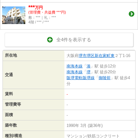
***
万円
(管理費・共益費 ***円)
敷：***｜礼：***
4階 / *** / ***
全4件を表示する
所在地
大阪府
堺市堺区
新在家町東
２丁1-16
南海本線
「
湊
」駅 徒歩12分
南海本線
「
堺
」駅 徒歩20分
交通
阪堺電軌阪堺線
「
御陵前
」駅 徒歩4
分
賃料
-
管理費等
-
面積
-
築年数
1990年 3月 (築36年)
種別/構造
マンション/鉄筋コンクリート