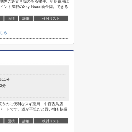
地内ごみ置き場のある物件。初期費用は
ト満載のSky Grace新金岡。できる
面積
詳細
検討リスト
こちら
歩11分
3分
を買うのに便利なスギ薬局 中百舌鳥店
アパートです。道が平坦だと買い物も快適
面積
詳細
検討リスト