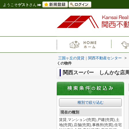
ようこそ
ゲスト
さん
三国ヶ丘の賃貸｜関西不動産センター
>
くの物件
関西スーパー しんかな店
種別で絞り込む
現在の種別
賃貸,マンション(売買),戸建(売買),土
地(売買),店舗(売買),事務所(売買),住宅