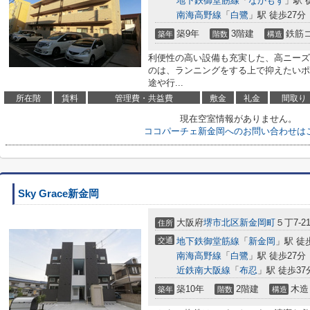
地下鉄御堂筋線
「
なかもず
」駅 
南海高野線
「
白鷺
」駅 徒歩27分
築9年
3階建
鉄筋
築年
階数
構造
利便性の高い設備も充実した、高ニーズ
のは、ランニングをする上で抑えたいポ
途や行...
所在階
賃料
管理費・共益費
敷金
礼金
間取り
現在空室情報がありません。
ココパーチェ新金岡へのお問い合わせは
Sky Grace新金岡
大阪府
堺市北区
新金岡町
５丁7-21
住所
交通
地下鉄御堂筋線
「
新金岡
」駅 徒
南海高野線
「
白鷺
」駅 徒歩27分
近鉄南大阪線
「
布忍
」駅 徒歩37
築10年
2階建
木造
築年
階数
構造