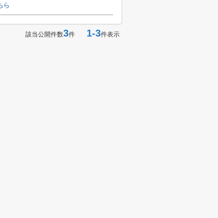
ちら
3
1-3
該当公開件数
件
件表示