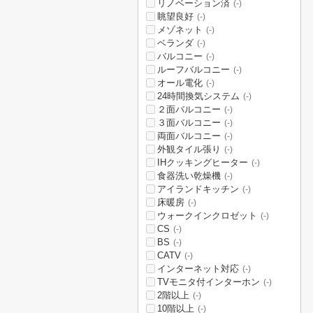
リノベーション済
(-)
眺望良好
(-)
メゾネット
(-)
ベランダ
(-)
バルコニー
(-)
ルーフバルコニー
(-)
オール電化
(-)
24時間換気システム
(-)
２面バルコニー
(-)
３面バルコニー
(-)
両面バルコニー
(-)
外観タイル張り
(-)
IHクッキングヒーター
(-)
食器洗い乾燥機
(-)
アイランドキッチン
(-)
床暖房
(-)
ウォークインクロゼット
(-)
CS
(-)
BS
(-)
CATV
(-)
インターネット対応
(-)
TVモニタ付インターホン
(-)
2階以上
(-)
10階以上
(-)