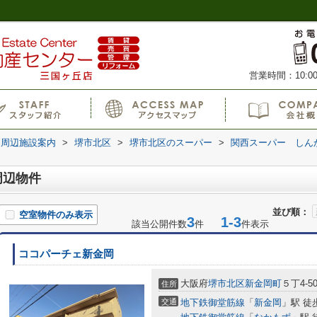
営業時間：10:00
周辺施設案内
>
堺市北区
>
堺市北区のスーパー
>
関西スーパー しん
周辺物件
並び順：
空室物件のみ表示
3
1-3
該当公開件数
件
件表示
ココパーチェ新金岡
大阪府
堺市北区
新金岡町
５丁4-50
住所
交通
地下鉄御堂筋線
「
新金岡
」駅 徒