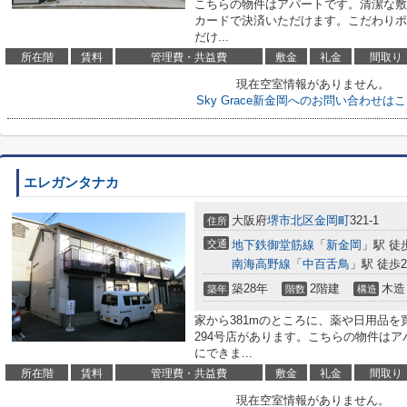
こちらの物件はアパートです。清潔な敷
カードで決済いただけます。こだわりポイン
だけ...
所在階
賃料
管理費・共益費
敷金
礼金
間取り
現在空室情報がありません。
Sky Grace新金岡へのお問い合わせは
エレガンタナカ
大阪府
堺市北区
金岡町
321-1
住所
交通
地下鉄御堂筋線
「
新金岡
」駅 徒
南海高野線
「
中百舌鳥
」駅 徒歩2
築28年
2階建
木造
築年
階数
構造
家から381mのところに、薬や日用品
294号店があります。こちらの物件は
にできま...
所在階
賃料
管理費・共益費
敷金
礼金
間取り
現在空室情報がありません。