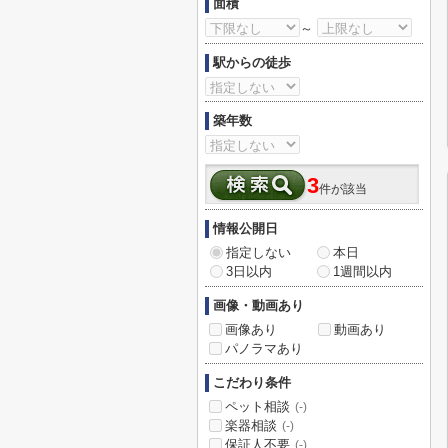
面積
～
駅からの徒歩
築年数
3
件が該当
情報公開日
指定しない
本日
3日以内
1週間以内
画像・動画あり
画像あり
動画あり
パノラマあり
こだわり条件
ペット相談
(-)
楽器相談
(-)
保証人不要
(-)