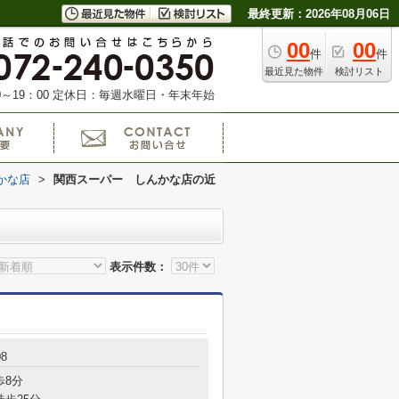
最終更新：2026年08月06日
00
00
件
件
最近見た物件
検討リスト
～19：00
定休日：毎週水曜日・年末年始
かな店
>
関西スーパー しんかな店の近
表示件数：
8
歩8分