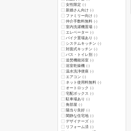
女性限定
(-)
新婚さん向け
(-)
ファミリー向け
(-)
仲介手数料無料
(-)
室内洗濯機置場
(-)
エレベーター
(-)
バイク置場あり
(-)
システムキッチン
(-)
対面式キッチン
(-)
バス・トイレ別
(-)
追焚機能浴室
(-)
浴室乾燥機
(-)
温水洗浄便座
(-)
エアコン
(-)
ネット使用料無料
(-)
オートロック
(-)
宅配ボックス
(-)
駐車場あり
(-)
角部屋
(-)
陽当り良好
(-)
閑静な住宅地
(-)
デザイナーズ
(-)
リフォーム済
(-)