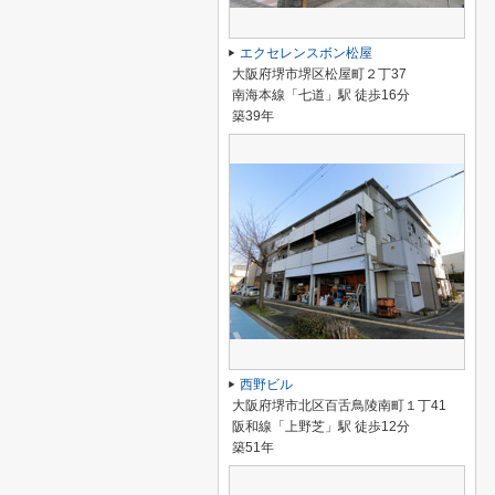
エクセレンスボン松屋
大阪府堺市堺区松屋町２丁37
南海本線「七道」駅 徒歩16分
築39年
西野ビル
大阪府堺市北区百舌鳥陵南町１丁41
阪和線「上野芝」駅 徒歩12分
築51年