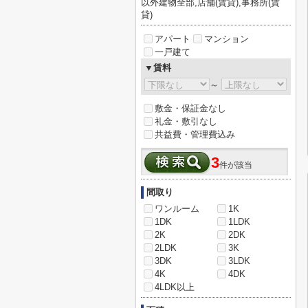
以外建物全部,店舗(賃貸),事務所(賃
貸)
アパート
マンション
一戸建て
▼賃料
～
敷金・保証金なし
礼金・敷引なし
共益費・管理費込み
3
件が該当
間取り
ワンルーム
1K
1DK
1LDK
2K
2DK
2LDK
3K
3DK
3LDK
4K
4DK
4LDK以上