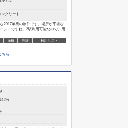
徒歩25分
コンクリート
な2017年築の物件です。場所が平坦な
イントですね。2駅利用可能なので、用
面積
詳細
検討リスト
こちら
6
歩12分
分