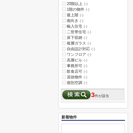
20階以上
(-)
1階の物件
(-)
最上階
(-)
南向き
(-)
輸入住宅
(-)
二世帯住宅
(-)
床下収納
(-)
複層ガラス
(-)
自由設計対応
(-)
ワンフロア
(-)
高層ビル
(-)
事務所可
(-)
飲食店可
(-)
居抜物件
(-)
個別空調
(-)
3
件が該当
新着物件