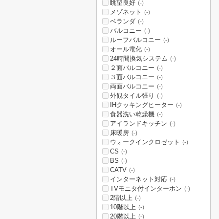
眺望良好
(-)
メゾネット
(-)
ベランダ
(-)
バルコニー
(-)
ルーフバルコニー
(-)
オール電化
(-)
24時間換気システム
(-)
２面バルコニー
(-)
３面バルコニー
(-)
両面バルコニー
(-)
外観タイル張り
(-)
IHクッキングヒーター
(-)
食器洗い乾燥機
(-)
アイランドキッチン
(-)
床暖房
(-)
ウォークインクロゼット
(-)
CS
(-)
BS
(-)
CATV
(-)
インターネット対応
(-)
TVモニタ付インターホン
(-)
2階以上
(-)
10階以上
(-)
20階以上
(-)