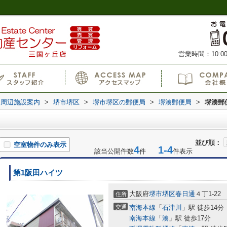
営業時間：10:00
周辺施設案内
>
堺市堺区
>
堺市堺区の郵便局
>
堺湊郵便局
>
堺湊郵
並び順：
空室物件のみ表示
4
1-4
該当公開件数
件
件表示
第1阪田ハイツ
大阪府
堺市堺区
春日通
４丁1-22
住所
交通
南海本線
「
石津川
」駅 徒歩14分
南海本線
「
湊
」駅 徒歩17分