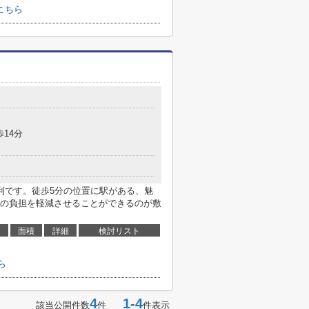
こちら
歩14分
利です。徒歩5分の位置に駅がある、魅
の負担を軽減させることができるのが敷
面積
詳細
検討リスト
ら
4
1-4
該当公開件数
件
件表示