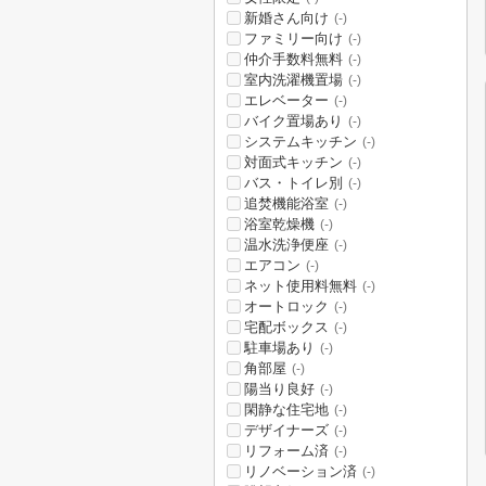
新婚さん向け
(-)
ファミリー向け
(-)
仲介手数料無料
(-)
室内洗濯機置場
(-)
エレベーター
(-)
バイク置場あり
(-)
システムキッチン
(-)
対面式キッチン
(-)
バス・トイレ別
(-)
追焚機能浴室
(-)
浴室乾燥機
(-)
温水洗浄便座
(-)
エアコン
(-)
ネット使用料無料
(-)
オートロック
(-)
宅配ボックス
(-)
駐車場あり
(-)
角部屋
(-)
陽当り良好
(-)
閑静な住宅地
(-)
デザイナーズ
(-)
リフォーム済
(-)
リノベーション済
(-)