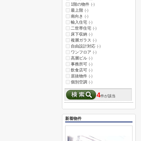
1階の物件
(-)
最上階
(-)
南向き
(-)
輸入住宅
(-)
二世帯住宅
(-)
床下収納
(-)
複層ガラス
(-)
自由設計対応
(-)
ワンフロア
(-)
高層ビル
(-)
事務所可
(-)
飲食店可
(-)
居抜物件
(-)
個別空調
(-)
4
件が該当
新着物件