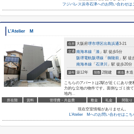
フジパレス浜寺石津へのお問い合わせは
L’Atelier M
大阪府
堺市堺区
出島浜通
3-21
住所
交通
南海本線
「
湊
」駅 徒歩5分
阪堺電軌阪堺線
「
御陵前
」駅 徒
南海本線
「
石津川
」駅 徒歩20分
築12年
2階建
木造
築年
階数
構造
こちらのアパートは2駅が近くにあり便
力的な立地の物件です。面倒なゴミ捨て
地内...
所在階
賃料
管理費・共益費
敷金
礼金
間取り
現在空室情報がありません。
L’Atelier Mへのお問い合わせはこち