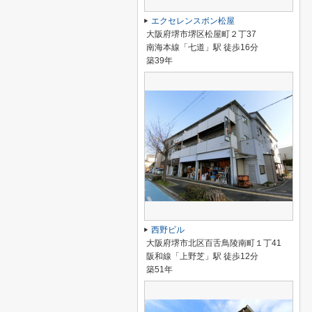
エクセレンスボン松屋
大阪府堺市堺区松屋町２丁37
南海本線「七道」駅 徒歩16分
築39年
西野ビル
大阪府堺市北区百舌鳥陵南町１丁41
阪和線「上野芝」駅 徒歩12分
築51年