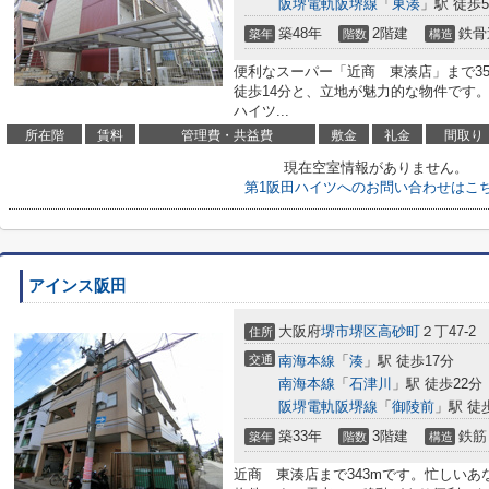
阪堺電軌阪堺線
「
東湊
」駅 徒歩
築48年
2階建
鉄骨
築年
階数
構造
便利なスーパー「近商 東湊店」まで3
徒歩14分と、立地が魅力的な物件です
ハイツ...
所在階
賃料
管理費・共益費
敷金
礼金
間取り
現在空室情報がありません。
第1阪田ハイツへのお問い合わせはこ
アインス阪田
大阪府
堺市堺区
高砂町
２丁47-2
住所
交通
南海本線
「
湊
」駅 徒歩17分
南海本線
「
石津川
」駅 徒歩22分
阪堺電軌阪堺線
「
御陵前
」駅 徒
築33年
3階建
鉄筋
築年
階数
構造
近商 東湊店まで343mです。忙しい