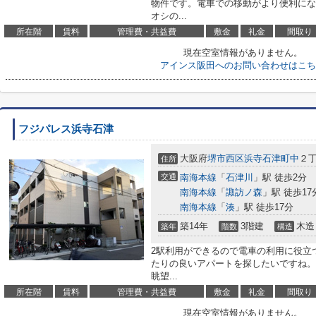
物件です。電車での移動がより便利にな
オシの...
所在階
賃料
管理費・共益費
敷金
礼金
間取り
現在空室情報がありません。
アインス阪田へのお問い合わせはこち
フジパレス浜寺石津
大阪府
堺市西区
浜寺石津町中
２丁
住所
交通
南海本線
「
石津川
」駅 徒歩2分
南海本線
「
諏訪ノ森
」駅 徒歩17
南海本線
「
湊
」駅 徒歩17分
築14年
3階建
木造
築年
階数
構造
2駅利用ができるので電車の利用に役立
たりの良いアパートを探したいですね。
眺望...
所在階
賃料
管理費・共益費
敷金
礼金
間取り
現在空室情報がありません。