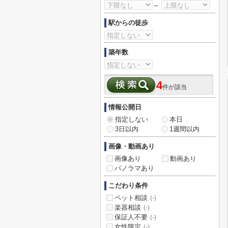
～
駅からの徒歩
築年数
4
件が該当
情報公開日
指定しない
本日
3日以内
1週間以内
画像・動画あり
画像あり
動画あり
パノラマあり
こだわり条件
ペット相談
(-)
楽器相談
(-)
保証人不要
(-)
女性限定
(-)