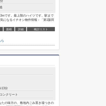
5分
造
53mです。最上階のハイツです。駅まで
。気になるイチオシ物件情報：「第1阪田
面積
詳細
検討リスト
ちら
歩13分
コンクリート
あなたの味方の、敷地内ごみ置き場つきの