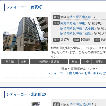
シティーコート南瓦町
大阪府
堺市堺区
南瓦町
1-7
住所
交通
南海高野線
「
堺東
」駅 徒歩8分
阪堺電軌阪堺線
「
大小路
」駅 徒
阪堺電軌阪堺線
「
宿院
」駅 徒歩1
築17年
10階建
鉄
築年
階数
構造
利用可能な駅が2駅あり、行き先に合わ
件となっています。こちらの物件にはエ
イン...
所在階
賃料
管理費・共益費
敷金
礼金
間取り
現在空室情報がありません。
シティーコート南瓦町へのお問い合わせは
シティーコート北瓦町EX
大阪府
堺市堺区
北瓦町
１丁
住所