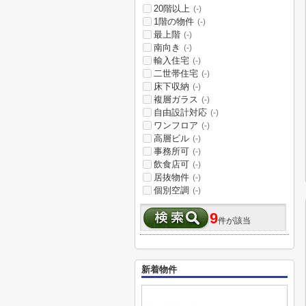
20階以上
(-)
1階の物件
(-)
最上階
(-)
南向き
(-)
輸入住宅
(-)
二世帯住宅
(-)
床下収納
(-)
複層ガラス
(-)
自由設計対応
(-)
ワンフロア
(-)
高層ビル
(-)
事務所可
(-)
飲食店可
(-)
居抜物件
(-)
個別空調
(-)
9
件が該当
新着物件