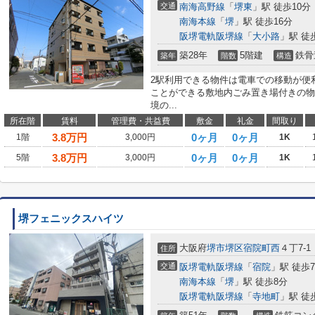
交通
南海高野線
「
堺東
」駅 徒歩10分
南海本線
「
堺
」駅 徒歩16分
阪堺電軌阪堺線
「
大小路
」駅 徒
築28年
5階建
鉄骨
築年
階数
構造
2駅利用できる物件は電車での移動が便
ことができる敷地内ごみ置き場付きの物
境の...
所在階
賃料
管理費・共益費
敷金
礼金
間取り
3.8
万円
0ヶ月
0ヶ月
1階
3,000円
1K
3.8
万円
0ヶ月
0ヶ月
5階
3,000円
1K
堺フェニックスハイツ
大阪府
堺市堺区
宿院町西
４丁7-1
住所
交通
阪堺電軌阪堺線
「
宿院
」駅 徒歩
南海本線
「
堺
」駅 徒歩8分
阪堺電軌阪堺線
「
寺地町
」駅 徒