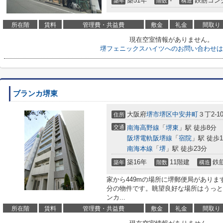
築51年
-
鉄筋コン
築年
階数
構造
所在階
賃料
管理費・共益費
敷金
礼金
間取り
現在空室情報がありません。
堺フェニックスハイツへのお問い合わせは
ブランカ堺東
大阪府
堺市堺区
中安井町
３丁2-1
住所
交通
南海高野線
「
堺東
」駅 徒歩8分
阪堺電軌阪堺線
「
宿院
」駅 徒歩1
南海本線
「
堺
」駅 徒歩23分
築16年
11階建
鉄
築年
階数
構造
家から449mの場所に堺郵便局がありま
分の物件です。眺望良好な場所はうっと
ンカ...
所在階
賃料
管理費・共益費
敷金
礼金
間取り