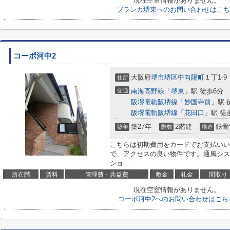
現在空室情報がありません。
ブランカ堺東へのお問い合わせはこち
コーポ河中2
大阪府
堺市堺区
中向陽町
１丁1-9
住所
交通
南海高野線
「
堺東
」駅 徒歩6分
阪堺電軌阪堺線
「
妙国寺前
」駅 
阪堺電軌阪堺線
「
花田口
」駅 徒
築27年
2階建
鉄骨
築年
階数
構造
こちらは初期費用をカードでお支払いい
で、アクセスの良い物件です。通風シス
ショ...
所在階
賃料
管理費・共益費
敷金
礼金
間取り
現在空室情報がありません。
コーポ河中2へのお問い合わせはこち