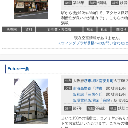
築46年
6階建
鉄骨
築年
階数
構造
駅から徒歩10分の物件で、アクセス良
利便性が良いのが魅力です。こちらの物
満載...
所在階
賃料
管理費・共益費
敷金
礼金
間取り
現在空室情報がありません。
スウィングプラザ翁橋へのお問い合わせは
Future一条
大阪府
堺市堺区
南安井町
６丁96-
住所
交通
南海高野線
「
堺東
」駅 徒歩10分
阪和線
「
三国ケ丘
」駅 徒歩19分
阪堺電軌阪堺線
「
宿院
」駅 徒歩1
築7年
9階建
鉄筋
築年
階数
構造
歩いて156mの場所に、コノミヤがあ
ドでお支払いいただけます。こちらの物件