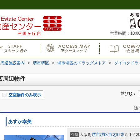
営業時間：10:00
周辺施設案内
>
堺市堺区
>
堺市堺区のドラッグストア
>
ダイコクドラ
店周辺物件
並び順：
空室物件のみ表示
該
あすか幸美
大阪府
堺市堺区
市之町東
５丁2-2
住所