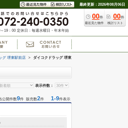
最終更新：2026年08月06日
00
00
件
件
最近見た物件
検討リスト
～19：00
定休日：毎週水曜日・年末年始
ッグ 堺東駅前店
>
ダイコクドラッグ 堺東
表示件数：
9
2
1-9
当公開件数
件 販売数
件
件表示
0