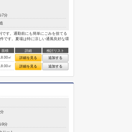
歩7分
造
利です。通勤前にも簡単にごみを捨てる
件です。夏場は特に涼しい通風良好な環
面積
詳細
検討リスト
18.00㎡
詳細を見る
追加する
18.00㎡
詳細を見る
追加する
7分
歩9分