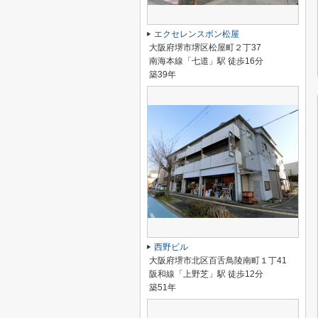
エクセレンスボン松屋
大阪府堺市堺区松屋町２丁37
南海本線「七道」駅 徒歩16分
築39年
西野ビル
大阪府堺市北区百舌鳥陵南町１丁41
阪和線「上野芝」駅 徒歩12分
築51年