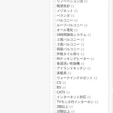
リノベーション済
(-)
眺望良好
(-)
メゾネット
(-)
ベランダ
(-)
バルコニー
(-)
ルーフバルコニー
(-)
オール電化
(-)
24時間換気システム
(-)
２面バルコニー
(-)
３面バルコニー
(-)
両面バルコニー
(-)
外観タイル張り
(-)
IHクッキングヒーター
(-)
食器洗い乾燥機
(-)
アイランドキッチン
(-)
床暖房
(-)
ウォークインクロゼット
(-)
CS
(-)
BS
(-)
CATV
(-)
インターネット対応
(-)
TVモニタ付インターホン
(-)
2階以上
(-)
10階以上
(-)