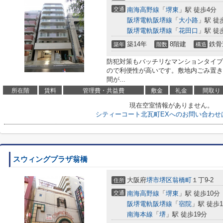
交通
南海高野線
「
堺東
」駅 徒歩4分
阪堺電軌阪堺線
「
大小路
」駅 徒
阪堺電軌阪堺線
「
花田口
」駅 徒
築14年
8階建
鉄骨
築年
階数
構造
防犯対策もバッチリなマンションタイプ
ので利便性が高いです。敷地内ごみ置き
間が...
所在階
賃料
管理費・共益費
敷金
礼金
間取り
現在空室情報がありません。
シティーコート北瓦町EXへのお問い合わせ
スウィングプラザ翁橋
大阪府
堺市堺区
翁橋町
１丁9-2
住所
交通
南海高野線
「
堺東
」駅 徒歩10分
阪堺電軌阪堺線
「
宿院
」駅 徒歩1
南海本線
「
堺
」駅 徒歩19分