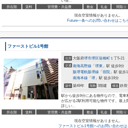
い情...
所在階
賃料
管理費・共益費
敷金
礼金
間取り
現在空室情報がありません。
Future一条へのお問い合わせはこち
ファーストビル1号館
大阪府
堺市堺区
翁橋町
１丁5-21
住所
交通
南海高野線
「
堺東
」駅 徒歩9分
阪堺電軌阪堺線
「
宿院
」駅 徒歩1
南海本線
「
堺
」駅 徒歩19分
築49年
3階建
鉄骨
築年
階数
構造
駅から徒歩9分にある物件なので、電車
が広がる2駅利用可能な物件です。最上
詳しい...
所在階
賃料
管理費・共益費
敷金
礼金
間取り
現在空室情報がありません。
ファーストビル1号館へのお問い合わせは