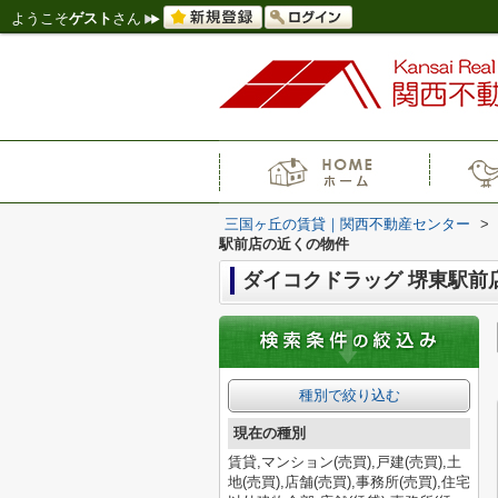
ようこそ
ゲスト
さん
三国ヶ丘の賃貸｜関西不動産センター
>
駅前店の近くの物件
ダイコクドラッグ 堺東駅前
種別で絞り込む
現在の種別
賃貸,マンション(売買),戸建(売買),土
地(売買),店舗(売買),事務所(売買),住宅