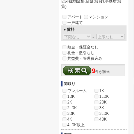
以外建物全部,店舗(賃貸),事務所(賃
貸)
アパート
マンション
一戸建て
▼賃料
～
敷金・保証金なし
礼金・敷引なし
共益費・管理費込み
9
件が該当
間取り
ワンルーム
1K
1DK
1LDK
2K
2DK
2LDK
3K
3DK
3LDK
4K
4DK
4LDK以上