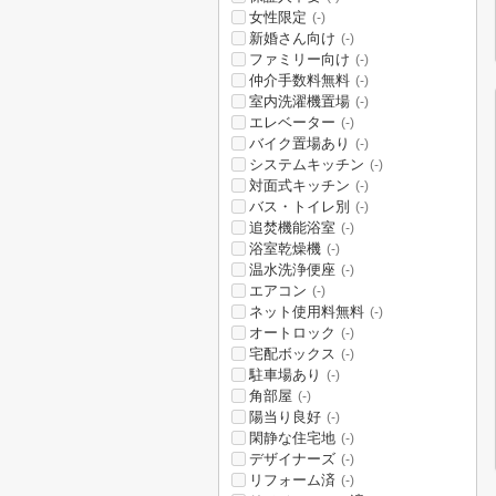
女性限定
(-)
新婚さん向け
(-)
ファミリー向け
(-)
仲介手数料無料
(-)
室内洗濯機置場
(-)
エレベーター
(-)
バイク置場あり
(-)
システムキッチン
(-)
対面式キッチン
(-)
バス・トイレ別
(-)
追焚機能浴室
(-)
浴室乾燥機
(-)
温水洗浄便座
(-)
エアコン
(-)
ネット使用料無料
(-)
オートロック
(-)
宅配ボックス
(-)
駐車場あり
(-)
角部屋
(-)
陽当り良好
(-)
閑静な住宅地
(-)
デザイナーズ
(-)
リフォーム済
(-)