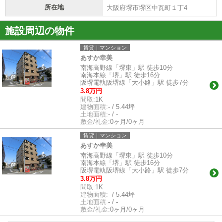
所在地
大阪府堺市堺区中瓦町１丁4
施設周辺の物件
賃貸｜マンション
あすか幸美
南海高野線「堺東」駅 徒歩10分
南海本線「堺」駅 徒歩16分
阪堺電軌阪堺線「大小路」駅 徒歩7分
3.8万円
間取:
1K
建物面積:
- / 5.44坪
土地面積:
- / -
敷金/礼金:
0ヶ月/0ヶ月
賃貸｜マンション
あすか幸美
南海高野線「堺東」駅 徒歩10分
南海本線「堺」駅 徒歩16分
阪堺電軌阪堺線「大小路」駅 徒歩7分
3.8万円
間取:
1K
建物面積:
- / 5.44坪
土地面積:
- / -
敷金/礼金:
0ヶ月/0ヶ月