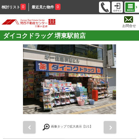
0
0
検討リスト
最近見た物件
お問合せ
ダイコクドラッグ 堺東駅前店
前
次
画像タップで拡大表示【
1
/1】