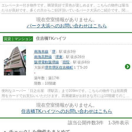
エレベーター付き物件です。眺望良好で景色が楽しめます。こちらの物件は陽当
たりが良好です。多くの方からご好評頂いているパーク大浜のご紹介です。関西
不動産センターでは、南海本...
現在空室情報がありません。
パーク大浜へのお問い合わせはこちら
住吉橋TKハイツ
賃貸｜マンション
南海本線
「
堺
」駅 徒歩3分
南海高野線
「
堺東
」駅 徒歩26分
阪堺電軌阪堺線
「
宿院
」駅 徒歩8分
大阪府
堺市堺区
住吉橋町
１丁5-20
-
築年数：築17年
階数：10階建
便利なスーパー「日之出屋 堺駅店」まで209mです。こちらの物件では初期費
用をカードでお支払いいただけます。高層建築がお好きな方には10階建てのこち
らの物件が好評です。新着情報...
現在空室情報がありません。
住吉橋TKハイツへのお問い合わせはこちら
該当公開件数
3
件
1-3
件表示
チェックした物件をまとめて