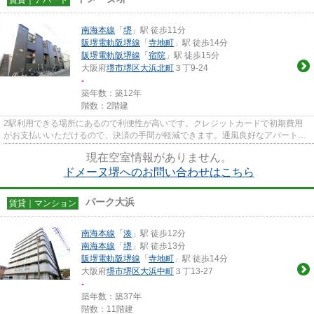
南海本線
「
堺
」駅 徒歩11分
阪堺電軌阪堺線
「
寺地町
」駅 徒歩14分
阪堺電軌阪堺線
「
宿院
」駅 徒歩15分
大阪府
堺市堺区
大浜北町
３丁9-24
-
築年数：築12年
階数：2階建
2駅利用できる場所にあるので利便性が高いです。クレジットカードで初期費用
がお支払いいただけるので、決済の手間が軽減できます。通風良好なアパートは
いつでも気持ちの良い空間です...
現在空室情報がありません。
ドメーヌ堺へのお問い合わせはこちら
パーク大浜
賃貸｜マンション
南海本線
「
湊
」駅 徒歩12分
南海本線
「
堺
」駅 徒歩13分
阪堺電軌阪堺線
「
寺地町
」駅 徒歩14分
大阪府
堺市堺区
大浜中町
３丁13-27
-
築年数：築37年
階数：11階建