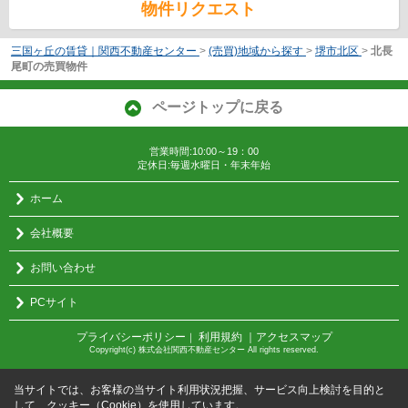
物件リクエスト
三国ヶ丘の賃貸｜関西不動産センター
>
(売買)地域から探す
>
堺市北区
>
北長
尾町の売買物件
ページトップに戻る
営業時間:10:00～19：00
定休日:毎週水曜日・年末年始
ホーム
会社概要
お問い合わせ
PCサイト
プライバシーポリシー
利用規約
｜アクセスマップ
｜
Copyright(c) 株式会社関西不動産センター All rights reserved.
当サイトでは、お客様の当サイト利用状況把握、サービス向上検討を目的と
して、クッキー（Cookie）を使用しています。