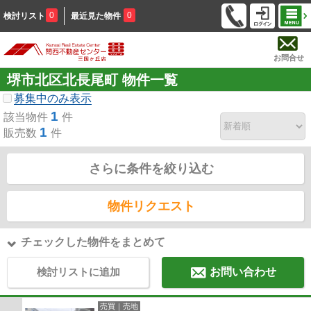
0
0
検討リスト
最近見た物件
お問合せ
堺市北区北長尾町 物件一覧
募集中のみ表示
1
該当物件
件
1
販売数
件
さらに条件を絞り込む
物件リクエスト
チェックした物件をまとめて
検討リストに追加
お問い合わせ
売買｜売地