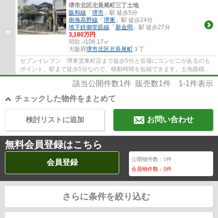
堺市北区北長尾町三丁土地
阪和線
「
堺市
」駅 徒歩5分
南海高野線
「
堺東
」駅 徒歩24分
地下鉄御堂筋線
「
新金岡
」駅 徒歩27分
3,180万円
間取:
-/108.17㎡
大阪府
堺市北区
北長尾町
３丁
セブンイレブン 堺東雲東町店まで徒歩5分と近場にコンビニがあるのも
ポイント。駅まで徒歩5分なので、移動時間を短縮できます。土地面積は
108.17㎡(公簿)です。売地をお探しの方にぴ...
該当公開件数
1
件 販売数
1
件
1-1
件表示
チェックした物件をまとめて
検討リストに追加
お問い合わせ
無料会員登録はこちら
公開物件数：
0
件
会員登録
会員物件数：
0
件
さらに条件を絞り込む