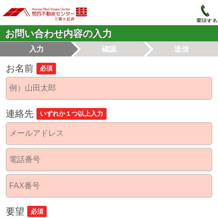
電話する
お問い合わせ内容の入力
入力
確認
送信
お名前
必須
連絡先
いずれか１つ以上入力
要望
必須