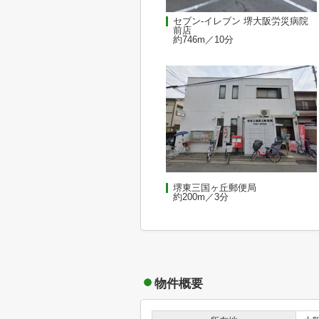
セブン-イレブン 堺大阪労災病院
前店
約746m／10分
堺東三国ヶ丘郵便局
約200m／3分
物件概要