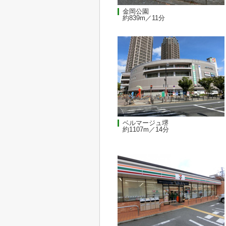
金岡公園
約839m／11分
ベルマージュ堺
約1107m／14分