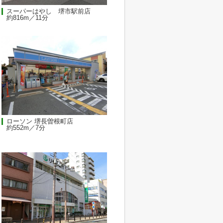
スーパーはやし 堺市駅前店
約816m／11分
ローソン 堺長曽根町店
約552m／7分