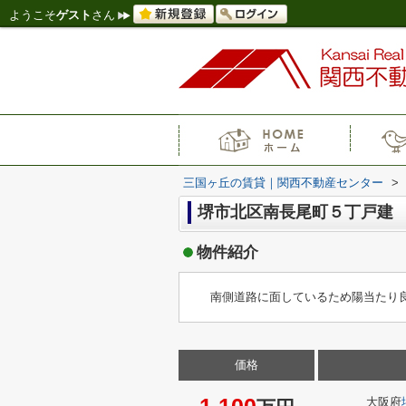
ようこそ
ゲスト
さん
三国ヶ丘の賃貸｜関西不動産センター
>
堺市北区南長尾町５丁戸建
物件紹介
南側道路に面しているため陽当たり
価格
大阪府