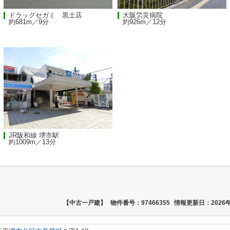
ドラッグセガミ 黒土店
大阪労災病院
約681m／9分
約926m／12分
JR阪和線 堺市駅
約1009m／13分
【中古一戸建】
物件番号：97466355
情報更新日：2026年