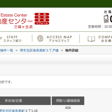
営業時間：10:00
物件一覧
>
堺市北区南長尾町５丁戸建
>
物件詳細
良好です。
所在地/交通
間取り/建物面積
4DK
堺市北区
南長尾町
５丁1-18