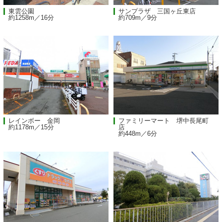
東雲公園
サンプラザ 三国ヶ丘東店
約1258m／16分
約709m／9分
レインボー 金岡
ファミリーマート 堺中長尾町
約1178m／15分
店
約448m／6分