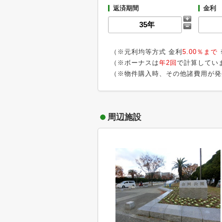
返済期間
金利
（※元利均等方式 金利
5.00％まで
（※ボーナスは
年2回
で計算してい
（※物件購入時、その他諸費用が発
周辺施設