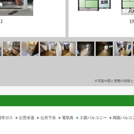
観】
【
※写真や図と実際の現状と
都市ガス
公営水道
公共下水
電気有
２面バルコニー
両面バルコ