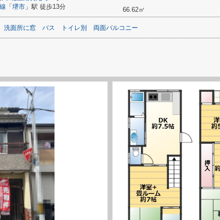
線
「
堺市
」駅 徒歩13分
66.62㎡
洗面所に窓
バス
トイレ別
両面バルコニー