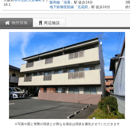
大阪府
堺市北区
大豆塚町
２丁
阪和線
「
浅香
」駅 徒歩14分
3
18-1
地下鉄御堂筋線
「
北花田
」駅 徒歩16分
鉄
物件情報
周辺施設
※写真や図と実際の現状とが異なる場合は現状を優先させていただきます