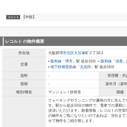
【外観】
コメント
レコルト
の物件概要
所在地
大阪府
堺市北区
大豆塚町
２丁18-1
阪和線
「
堺市
」駅 徒歩10分
阪和線
「
浅香
」
交通
地下鉄御堂筋線
「
北花田
」駅 徒歩16分
賃料
-
管理費・共
面積
-
築年月（築
種別/構造
マンション / 鉄骨造
階建
ウォーキングやランニングが趣味の方に住んで
す。駅から徒歩10分の物件で、電車での通勤
決済いただけます。新着情報：レコルトの空室
の物件をご覧になりたいのであれば、当社まで
せて物件をご紹介致します。