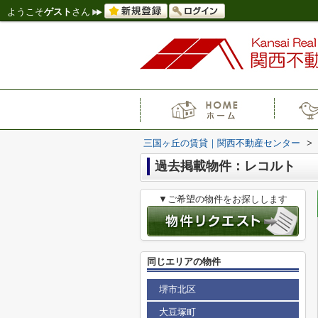
ようこそ
ゲスト
さん
三国ヶ丘の賃貸｜関西不動産センター
>
過去掲載物件：レコルト
▼ご希望の物件をお探しします
同じエリアの物件
堺市北区
大豆塚町