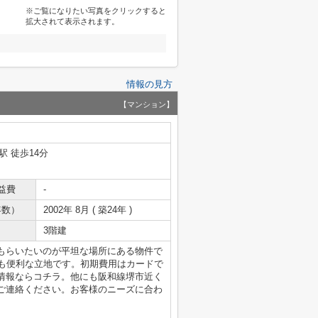
※ご覧になりたい写真をクリックすると
拡大されて表示されます。
情報の見方
【マンション】
駅 徒歩14分
益費
-
年数）
2002年 8月 ( 築24年 )
3階建
もらいたいのが平坦な場所にある物件で
にも便利な立地です。初期費用はカードで
情報ならコチラ。他にも阪和線堺市近く
ご連絡ください。お客様のニーズに合わ