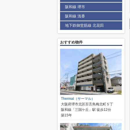
阪和線 堺市
阪和線 浅香
地下鉄御堂筋線 北花田
おすすめ物件
Thermal（サーマル）
大阪府堺市北区百舌鳥梅北町５丁
阪和線「三国ケ丘」駅 徒歩12分
築15年