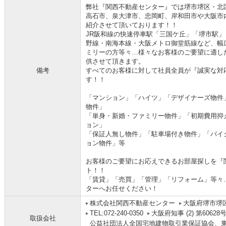
弊社『関西不動産センター』では堺市堺区・北
高石市、泉大津市、忠岡町、岸和田市や大阪市
紹介させて頂いております！！
JR阪和線の快速停車駅「三国ケ丘」「堺市駅
野線・南海本線・大阪メトロ御堂筋線など、幅
ミリーの方等々…様々なお客様のご要望に適し
供させて頂きます。
備考
すべてのお客様に対して社員全員が『誠実な対
す！！
「マンション」「ハイツ」「デザイナーズ物件
物件」
「単身・新婚・ファミリー物件」「初期費用抑
ョン」
「保証人無し物件」「駐車場付き物件」「バイ
ョン物件」等
お客様のご要望にお応えできるお部屋探しを『
ト！！
「賃貸」「売買」「管理」「リフォーム」等々
ターへお任せください！
株式会社関西不動産センター
大阪府堺市堺
TEL:072-240-0350
大阪府知事 (2) 第60628
取扱会社
公益社団法人全国宅地建物取引業保証協会、東