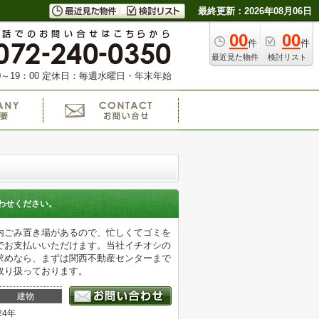
最終更新：2026年08月06日
00
00
件
件
最近見た物件
検討リスト
～19：00
定休日：毎週水曜日・年末年始
わせください。
内ごみ置き場があるので、忙しくてゴミを
でお支払いいただけます。当社イチオシの
求めなら、まずは関西不動産センターまで
取り扱っております。
建物
24年