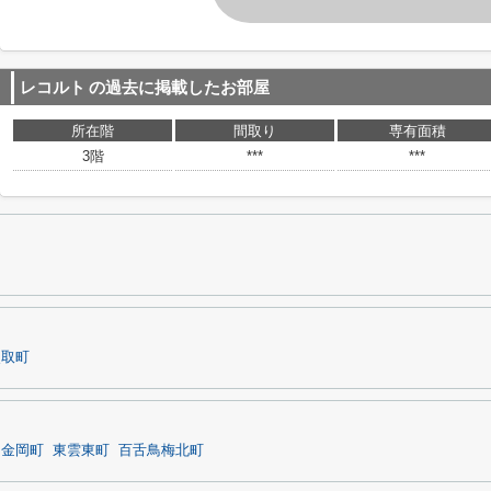
レコルト
の過去に掲載したお部屋
所在階
間取り
専有面積
3階
***
***
熊取町
金岡町
東雲東町
百舌鳥梅北町