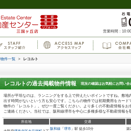
営業時間：10:00
物件一覧
>
レコルト
レコルト
の過去掲載物件情報
現況の確認はお気軽にお問い合
場所が平坦なのは、ランニングをする上で抑えたいポイントですね。敷地
出す時間がないという方も安心です。こちらの物件では初期費用をカード
物件の「レコルト」。ぜひ一度ご覧ください。より多くの不動産情報をお
ご連絡ください。当社では、阪和線堺市を中心に多種多様な不動産情報を
所在地
交通
阪和線
「
堺市
」駅 徒歩10分
築