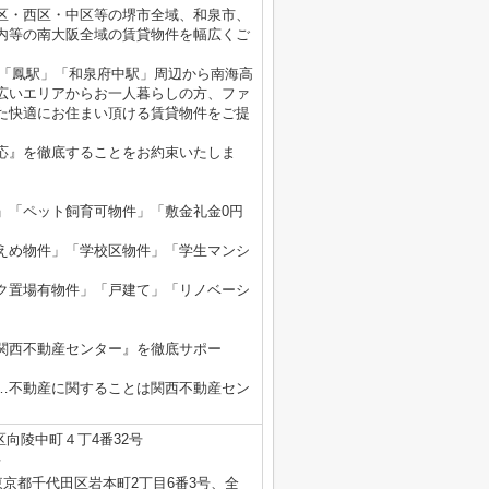
区・西区・中区等の堺市全域、和泉市、
内等の南大阪全域の賃貸物件を幅広くご
」「鳳駅」「和泉府中駅」周辺から南海高
広いエリアからお一人暮らしの方、ファ
た快適にお住まい頂ける賃貸物件をご提
応』を徹底することをお約束いたしま
」「ペット飼育可物件」「敷金礼金0円
えめ物件」「学校区物件」「学生マンシ
ク置場有物件」「戸建て」「リノベーシ
関西不動産センター』を徹底サポー
…不動産に関することは関西不動産セン
区向陵中町４丁4番32号
号
京都千代田区岩本町2丁目6番3号、全