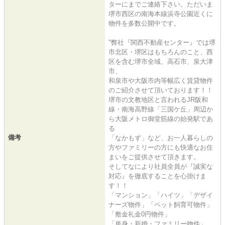
ターにまでご連絡下さい。ただいま
堺市西区の南海本線浜寺公園近くに
物件を多数公開中です。
"弊社『関西不動産センター』では堺
市北区・堺区はもちろんのこと、西
区を含む堺市全域、高石市、泉大津
市、
和泉市や大阪市内等幅広く賃貸物件
のご紹介させて頂いております！！
堺市の文教地区と言われるJR阪和
線・南海高野線「三国ケ丘」周辺か
ら大阪メトロ御堂筋線の始発駅であ
る
備考
「なかもず」など、お一人暮らしの
方やファミリーの方にも快適なお住
まいをご提供させて頂きます。
そしてなにより社員全員が『誠実な
対応』を徹底することを心掛けま
す！！
「マンション」「ハイツ」「デザイ
ナーズ物件」「ペット飼育可物件」
「敷金礼金0円物件」
「単身・新婚・ファミリー物件」