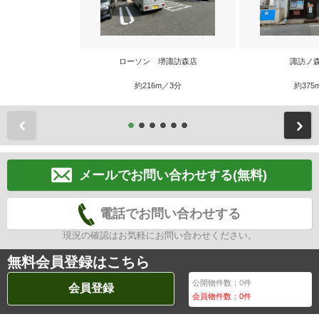
ローソン 堺諏訪森店
諏訪ノ
約216m／3分
約375
前
メールでお問い合わせする(無料)
電話でお問い合わせする
現況の確認はお気軽にお問い合わせください。
無料会員登録はこちら
公開物件数：
0
件
会員登録
会員物件数：
0
件