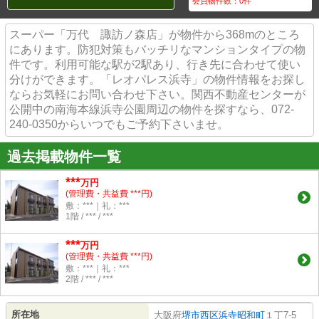
会員物件数：
0
件
スーパー「万代 諏訪ノ森店」が物件から368mのところ
にあります。防犯対策もバッチリなマンションタイプの物
件です。利用可能な駅が2駅あり、行き先に合わせて使い
分けができます。「レオパレス浜寺」の物件情報をお探し
ならお気軽にお問い合わせ下さい。関西不動産センターが
公開中の南海本線浜寺公園周辺の物件を探すなら、072-
240-0350からいつでもご予約下さいませ。
過去掲載物件一覧
***
万円
(管理費・共益費 ***円)
敷：***｜礼：***
1階 / *** / ***
***
万円
(管理費・共益費 ***円)
敷：***｜礼：***
2階 / *** / ***
所在地
大阪府
堺市西区
浜寺昭和町
１丁7-5