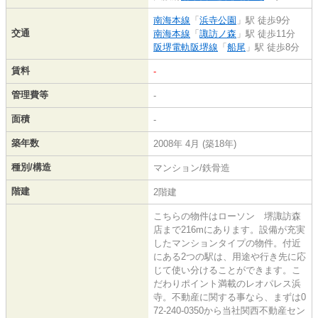
南海本線
「
浜寺公園
」駅 徒歩9分
交通
南海本線
「
諏訪ノ森
」駅 徒歩11分
阪堺電軌阪堺線
「
船尾
」駅 徒歩8分
賃料
-
管理費等
-
面積
-
築年数
2008年 4月 (築18年)
種別/構造
マンション/鉄骨造
階建
2階建
こちらの物件はローソン 堺諏訪森
店まで216mにあります。設備が充実
したマンションタイプの物件。付近
にある2つの駅は、用途や行き先に応
じて使い分けることができます。こ
だわりポイント満載のレオパレス浜
寺。不動産に関する事なら、まずは0
72-240-0350から当社関西不動産セン