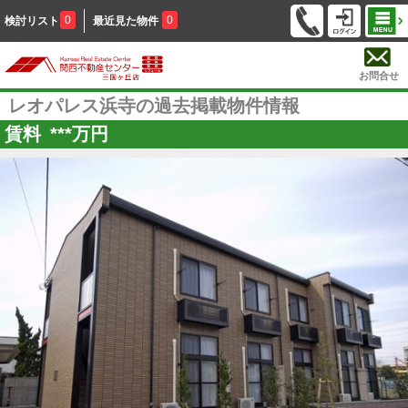
0
0
検討リスト
最近見た物件
お問合せ
レオパレス浜寺の過去掲載物件情報
賃料
***
万円