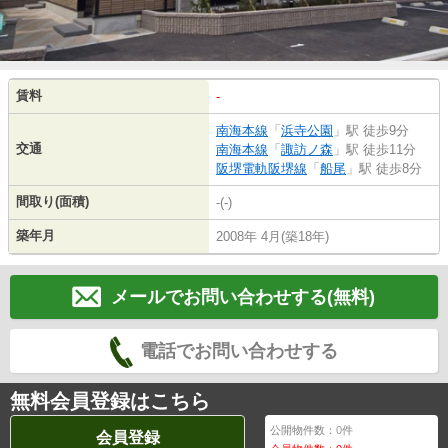
賃料
-
南海本線
「
浜寺公園
」駅 徒歩9分
交通
南海本線
「
諏訪ノ森
」駅 徒歩11分
阪堺電軌阪堺線
「
船尾
」駅 徒歩8分
間取り(面積)
-(-)
築年月
2008年 4月(築18年)
メールでお問い合わせする(無料)
電話でお問い合わせする
無料会員登録はこちら
公開物件数：
0
件
会員登録