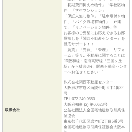
「初期費用抑えめ物件」「学校区物
件」「学生マンション」
「保証人無し物件」「駐車場付き物
件」「バイク置場有物件」「戸建
て」「リノベーション物件」等
お客様のご要望にお応えできるお部
屋探しを『関西不動産センター』を
徹底サポート！！
「賃貸」「売買」「管理」「リフォ
ーム」等々…不動産に関することは
JR阪和線・南海高野線『三国ヶ丘
駅』から徒歩3分、関西不動産センタ
ーへお任せください！"
株式会社関西不動産センター
大阪府堺市堺区向陵中町４丁4番32
号
TEL:072-240-0350
大阪府知事 (2) 第60628号
取扱会社
公益社団法人全国宅地建物取引業保
証協会
東京都千代田区岩本町2丁目6番3号
全国宅地建物取引業保証協会大阪本