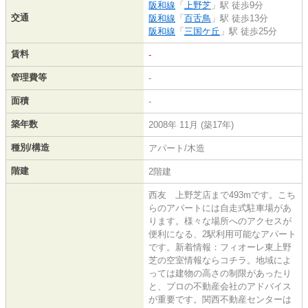
阪和線
「
上野芝
」駅 徒歩9分
交通
阪和線
「
百舌鳥
」駅 徒歩13分
阪和線
「
三国ケ丘
」駅 徒歩25分
賃料
-
管理費等
-
面積
-
築年数
2008年 11月 (築17年)
種別/構造
アパート/木造
階建
2階建
西友 上野芝店まで493mです。こち
らのアパートには自走式駐車場があ
ります。様々な場所へのアクセスが
便利になる、2駅利用可能なアパート
です。新着情報：フィオーレ東上野
芝の空室情報ならコチラ。地域によ
っては建物の高さの制限があったり
と、プロの不動産会社のアドバイス
が重要です。関西不動産センターは