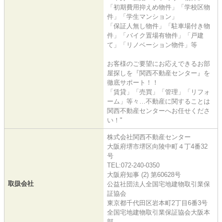
「初期費用抑えめ物件」「学校区物
件」「学生マンション」
「保証人無し物件」「駐車場付き物
件」「バイク置場有物件」「戸建
て」「リノベーション物件」等
お客様のご要望にお応えできるお部
屋探しを『関西不動産センター』を
徹底サポート！！
「賃貸」「売買」「管理」「リフォ
ーム」等々…不動産に関することは
関西不動産センターへお任せくださ
い！"
株式会社関西不動産センター
大阪府堺市堺区向陵中町４丁4番32
号
TEL:072-240-0350
大阪府知事 (2) 第60628号
取扱会社
公益社団法人全国宅地建物取引業保
証協会
東京都千代田区岩本町2丁目6番3号
全国宅地建物取引業保証協会大阪本
部