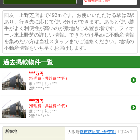
会員物件数：
0
件
西友 上野芝店まで493mです。お使いいただける駅は2駅
あり、行き先に応じて使い分けができます。あると使い勝
手がよく利便性が高いのが敷地内ごみ置き場です。フィオ
ーレ東上野芝の詳しい情報。できるだけ早めに不動産情報
を集めたい方は当社スタッフまでご連絡ください。地域の
不動産情報をいち早くお届けします。
過去掲載物件一覧
***
万円
(管理費・共益費 ***円)
敷：***｜礼：***
2階 / *** / ***
***
万円
(管理費・共益費 ***円)
敷：***｜礼：***
2階 / *** / ***
所在地
大阪府
堺市堺区
東上野芝町
１丁45-1