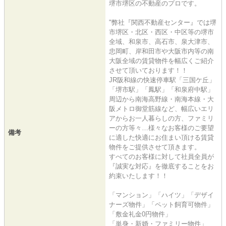
堺市堺区の不動産のプロです。
"弊社『関西不動産センター』では堺
市堺区・北区・西区・中区等の堺市
全域、和泉市、高石市、泉大津市、
忠岡町、岸和田市や大阪市内等の南
大阪全域の賃貸物件を幅広くご紹介
させて頂いております！！
JR阪和線の快速停車駅「三国ケ丘」
「堺市駅」「鳳駅」「和泉府中駅」
周辺から南海高野線・南海本線・大
阪メトロ御堂筋線など、幅広いエリ
アからお一人暮らしの方、ファミリ
ーの方等々…様々なお客様のご要望
備考
に適した快適にお住まい頂ける賃貸
物件をご提供させて頂きます。
すべてのお客様に対して社員全員が
『誠実な対応』を徹底することをお
約束いたします！！
「マンション」「ハイツ」「デザイ
ナーズ物件」「ペット飼育可物件」
「敷金礼金0円物件」
「単身・新婚・ファミリー物件」