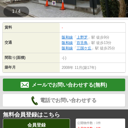
1 / 4
賃料
-
阪和線
「
上野芝
」駅 徒歩9分
交通
阪和線
「
百舌鳥
」駅 徒歩13分
阪和線
「
三国ケ丘
」駅 徒歩25分
間取り(面積)
-(-)
築年月
2008年 11月(築17年)
メールでお問い合わせする(無料)
電話でお問い合わせする
無料会員登録はこちら
公開物件数：
0
件
会員登録