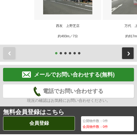
西友 上野芝店
万代 
約493m／7分
約817
前
メールでお問い合わせする(無料)
電話でお問い合わせする
現況の確認はお気軽にお問い合わせください。
無料会員登録はこちら
公開物件数：
0
件
会員登録
会員物件数：
0
件