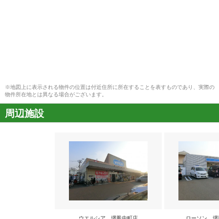
※地図上に表示される物件の位置は付近住所に所在することを表すものであり、実際の
物件所在地とは異なる場合がございます。
周辺施設
ウエルシア 堺鳳中町店
ローソン 堺