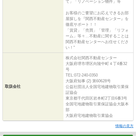
て」「リノベーション物件」等
お客様のご要望にお応えできるお部
屋探しを『関西不動産センター』を
徹底サポート！！
「賃貸」「売買」「管理」「リフォ
ーム」等々…不動産に関することは
関西不動産センターへお任せくださ
い！"
株式会社関西不動産センター
大阪府堺市堺区向陵中町４丁4番32
号
TEL:072-240-0350
大阪府知事 (2) 第60628号
取扱会社
公益社団法人全国宅地建物取引業保
証協会
東京都千代田区岩本町2丁目6番3号
全国宅地建物取引業保証協会大阪本
部
大阪府宅地建物取引業協会
情報の見方