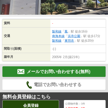
賃料
-
阪和線
「
鳳
」駅 徒歩16分
交通
南海本線
「
浜寺公園
」駅 徒歩17分
阪和線
「
東羽衣
」駅 徒歩20分
間取り(面積)
-(-)
築年月
2005年 2月(築21年)
メールでお問い合わせする(無料)
電話でお問い合わせする
無料会員登録はこちら
公開物件数：
0
件
会員登録