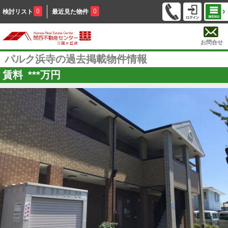
0
0
検討リスト
最近見た物件
お問合せ
パルク浜寺の過去掲載物件情報
賃料
***
万円