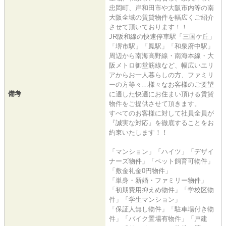
忠岡町、岸和田市や大阪市内等の南
大阪全域の賃貸物件を幅広くご紹介
させて頂いております！！
JR阪和線の快速停車駅「三国ケ丘」
「堺市駅」「鳳駅」「和泉府中駅」
周辺から南海高野線・南海本線・大
阪メトロ御堂筋線など、幅広いエリ
アからお一人暮らしの方、ファミリ
ーの方等々…様々なお客様のご要望
備考
に適した快適にお住まい頂ける賃貸
物件をご提供させて頂きます。
すべてのお客様に対して社員全員が
『誠実な対応』を徹底することをお
約束いたします！！
「マンション」「ハイツ」「デザイ
ナーズ物件」「ペット飼育可物件」
「敷金礼金0円物件」
「単身・新婚・ファミリー物件」
「初期費用抑えめ物件」「学校区物
件」「学生マンション」
「保証人無し物件」「駐車場付き物
件」「バイク置場有物件」「戸建