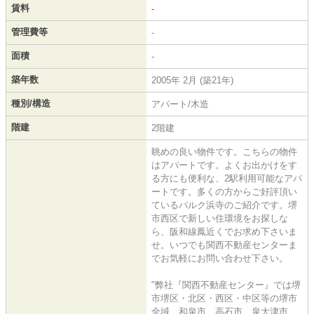
賃料
-
管理費等
-
面積
-
築年数
2005年 2月 (築21年)
種別/構造
アパート/木造
階建
2階建
眺めの良い物件です。こちらの物件
はアパートです。よくお出かけをす
る方にも便利な、2駅利用可能なアパ
ートです。多くの方からご好評頂い
ているパルク浜寺のご紹介です。堺
市西区で新しい住環境をお探しな
ら、阪和線鳳近くでお求め下さいま
せ。いつでも関西不動産センターま
でお気軽にお問い合わせ下さい。
"弊社『関西不動産センター』では堺
市堺区・北区・西区・中区等の堺市
全域、和泉市、高石市、泉大津市、