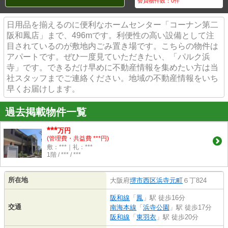
会員物件数：
0
件
日用品を揃えるのに便利なホームセンター「コーナン第二
阪和鳳店」まで、496mです。利便性の高い設備として注
目されているのが敷地内ごみ置き場です。こちらの物件は
アパートです。ぜひ一度見ていただきたい、「パルク浜
寺」です。できるだけ早めに不動産情報を集めたい方は当
社スタッフまでご連絡ください。地域の不動産情報をいち
早くお届けします。
過去掲載物件一覧
***
万円
(管理費・共益費 ***円)
敷：***｜礼：***
1階 / *** / ***
所在地
大阪府
堺市西区
浜寺元町
６丁824
阪和線
「
鳳
」駅 徒歩16分
交通
南海本線
「
浜寺公園
」駅 徒歩17分
阪和線
「
東羽衣
」駅 徒歩20分