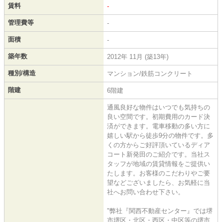
賃料
-
管理費等
-
面積
-
築年数
2012年 11月 (築13年)
種別/構造
マンション/鉄筋コンクリート
階建
6階建
通風良好な物件はいつでも気持ちの
良い空間です。初期費用のカード決
済ができます。電車移動の多い方に
嬉しい駅から徒歩9分の物件です。多
くの方からご好評頂いているディア
コート新発田のご紹介です。当社ス
タッフが地域の賃貸情報をご提供い
たします。お客様のこだわりやご要
望などございましたら、お気軽に当
社へお問い合わせ下さい。
"弊社『関西不動産センター』では堺
市堺区・北区・西区・中区等の堺市