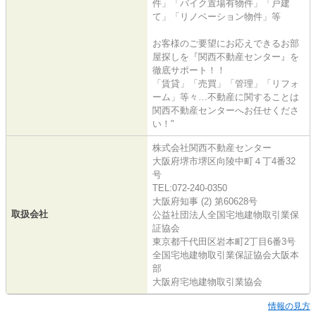
件」「バイク置場有物件」「戸建
て」「リノベーション物件」等
お客様のご要望にお応えできるお部
屋探しを『関西不動産センター』を
徹底サポート！！
「賃貸」「売買」「管理」「リフォ
ーム」等々…不動産に関することは
関西不動産センターへお任せくださ
い！"
株式会社関西不動産センター
大阪府堺市堺区向陵中町４丁4番32
号
TEL:072-240-0350
大阪府知事 (2) 第60628号
取扱会社
公益社団法人全国宅地建物取引業保
証協会
東京都千代田区岩本町2丁目6番3号
全国宅地建物取引業保証協会大阪本
部
大阪府宅地建物取引業協会
情報の見方