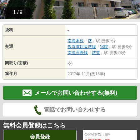
1 / 9
賃料
-
南海本線
「
堺
」駅 徒歩9分
交通
阪堺電軌阪堺線
「
宿院
」駅 徒歩6分
南海高野線
「
堺東
」駅 徒歩24分
間取り(面積)
-(-)
築年月
2012年 11月(築13年)
メールでお問い合わせする(無料)
電話でお問い合わせする
無料会員登録はこちら
公開物件数：
0
件
会員登録