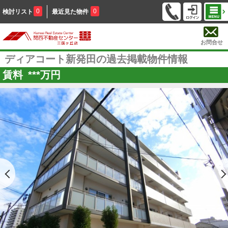
0
0
検討リスト
最近見た物件
お問合せ
ディアコート新発田の過去掲載物件情報
賃料
***
万円