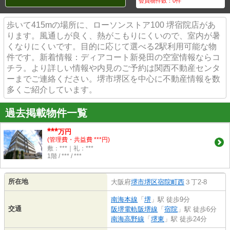
会員物件数：
0
件
歩いて415mの場所に、ローソンストア100 堺宿院店があ
ります。風通しが良く、熱がこもりにくいので、室内が暑
くなりにくいです。目的に応じて選べる2駅利用可能な物
件です。新着情報：ディアコート新発田の空室情報ならコ
チラ。より詳しい情報や内見のご予約は関西不動産センタ
ーまでご連絡ください。堺市堺区を中心に不動産情報を数
多くご紹介しています。
過去掲載物件一覧
***
万円
(管理費・共益費 ***円)
敷：***｜礼：***
1階 / *** / ***
所在地
大阪府
堺市堺区
宿院町西
３丁2-8
南海本線
「
堺
」駅 徒歩9分
交通
阪堺電軌阪堺線
「
宿院
」駅 徒歩6分
南海高野線
「
堺東
」駅 徒歩24分