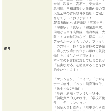
全域、和泉市、高石市、泉大津市、
忠岡町、岸和田市や大阪市内等の南
大阪全域の賃貸物件を幅広くご紹介
させて頂いております！！
JR阪和線の快速停車駅「三国ケ丘」
「堺市駅」「鳳駅」「和泉府中駅」
周辺から南海高野線・南海本線・大
阪メトロ御堂筋線など、幅広いエリ
アからお一人暮らしの方、ファミリ
ーの方等々…様々なお客様のご要望
備考
に適した快適にお住まい頂ける賃貸
物件をご提供させて頂きます。
すべてのお客様に対して社員全員が
『誠実な対応』を徹底することをお
約束いたします！！
「マンション」「ハイツ」「デザイ
ナーズ物件」「ペット飼育可物件」
「敷金礼金0円物件」
「単身・新婚・ファミリー物件」
「初期費用抑えめ物件」「学校区物
件」「学生マンション」
「保証人無し物件」「駐車場付き物