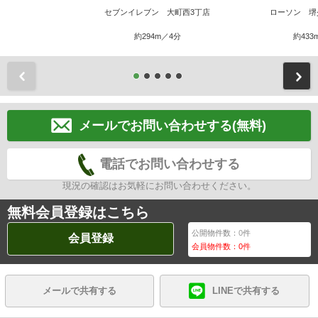
セブンイレブン 大町西3丁店
ローソン 堺
約294m／4分
約433
前
メールでお問い合わせする(無料)
電話でお問い合わせする
現況の確認はお気軽にお問い合わせください。
無料会員登録はこちら
公開物件数：
0
件
会員登録
会員物件数：
0
件
メールで共有する
LINEで共有する