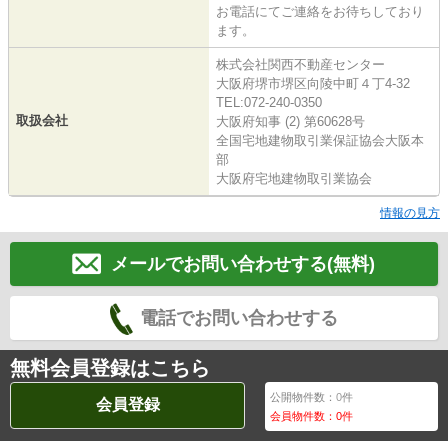
お電話にてご連絡をお待ちしており
ます。
株式会社関西不動産センター
大阪府堺市堺区向陵中町４丁4-32
TEL:072-240-0350
取扱会社
大阪府知事 (2) 第60628号
全国宅地建物取引業保証協会大阪本
部
大阪府宅地建物取引業協会
情報の見方
メールでお問い合わせする(無料)
電話でお問い合わせする
無料会員登録はこちら
公開物件数：
0
件
会員登録
会員物件数：
0
件