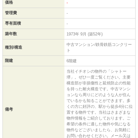
価格
-
管理費
-
専有面積
-
築年数
1973年 9月 (築52年)
中古マンション/鉄骨鉄筋コンクリー
種別/構造
ト
階建
6階建
当社イチオシの物件の「シャトー
堺」。ぜひ一度ご覧ください。主要
構造部が非損傷性と延焼防止の性能
を持った耐火構造です。中古マンシ
ョンなら周りにどのような人が住ん
でいるかも知ることができます。多
くの方に好評の、駅から徒歩4分に位
備考
置する物件です。当社はさまざまな
物件情報をご紹介しております。ご
希望の条件に適した物件や気になる
物件などございましたら、お気軽に
お問い合わせください。メール又は