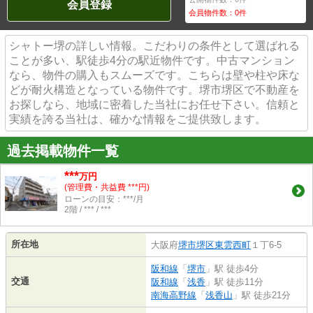
会員登録
会員物件数：
0
件
シャトー堺の詳しい情報。こだわりの条件として選ばれる
ことが多い、駅徒歩4分の駅近物件です。中古マンション
なら、物件の購入もスムーズです。こちらは壁や柱や床な
どが耐火構造となっている物件です。堺市堺区で不動産を
お探しなら、地域に密着した当社にお任せ下さい。信頼と
実績を誇る当社は、確かな情報をご提供致します。
過去掲載物件一覧
***
万円
(管理費・共益費 ***円)
ローンの目安：***/月
2階 / *** / ***
所在地
大阪府
堺市堺区
東雲西町
１丁6-5
阪和線
「
堺市
」駅 徒歩4分
交通
阪和線
「
浅香
」駅 徒歩11分
南海高野線
「
浅香山
」駅 徒歩21分