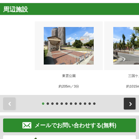
周辺施設
東雲公園
三国ケ
約205m／3分
約1015
前
メールでお問い合わせする(無料)