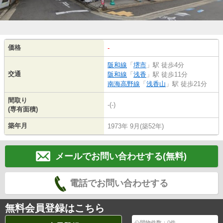
価格
-
阪和線
「
堺市
」駅 徒歩4分
交通
阪和線
「
浅香
」駅 徒歩11分
南海高野線
「
浅香山
」駅 徒歩21分
間取り
-(-)
(専有面積)
築年月
1973年 9月(築52年)
メールでお問い合わせする(無料)
電話でお問い合わせする
無料会員登録はこちら
公開物件数：
0
件