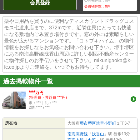
公開物件数：
0
件
会員登録
会員物件数：
0
件
薬や日用品を買うのに便利なディスカウントドラッグコス
モス七道東店まで、372mです。近隣住民にとっても快適
になる敷地内ごみ置き場付きです。窓の外には素晴らしい
景色が広がるマンションです。「コトブキハイム」の物件
情報をお探しならお気軽にお問い合わせ下さい。堺市堺区
にある南海高野線浅香山周辺に詳しい関西不動産センター
に物件探しのお手伝いをさせて下さい。mikunigaoka@k-
fc.co.jpよりご連絡を。いつでもお待ちしてます。
過去掲載物件一覧
***
万円
(管理費・共益費 ***円)
敷：***｜礼：***
2階 / *** / ***
所在地
大阪府
堺市堺区
遠里小野町
１丁3-7
南海高野線
「
浅香山
」駅 徒歩10分
南海本線
「
七道
」駅 徒歩10分