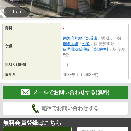
1 / 5
賃料
-
南海高野線
「
浅香山
」駅 徒歩10分
南海本線
「
七道
」駅 徒歩10分
交通
阪堺電軌阪堺線
「
高須神社
」駅 徒歩
5分
間取り(面積)
-(-)
築年月
1988年 12月(築37年)
メールでお問い合わせする(無料)
電話でお問い合わせする
無料会員登録はこちら