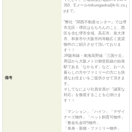
350、Eメールmikunigaoka@k-fc.co.j
pまで。
"弊社『関西不動産センター』では堺
市北区・堺区はもちろんのこと、西
区を含む堺市全域、高石市、泉大津
市、和泉市や大阪市内等幅広く賃貸
物件のご紹介させて頂いておりま
す！！
JR阪和線・南海高野線「三国ケ丘」
周辺から大阪メトロ御堂筋線の始発
駅である「なかもず」など、お一人
暮らしの方やファミリーの方にも快
備考
適なお住まいをご提供させて頂きま
す。
そしてなにより社員全員が『誠実な
対応』を徹底することを心掛けま
す！！
「マンション」「ハイツ」「デザイ
ナーズ物件」「ペット飼育可物件」
「敷金礼金0円物件」
「単身・新婚・ファミリー物件」