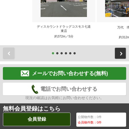
ディスカウントドラッグコスモス七道
万代 
東店
約372m／5分
約312
前
メールでお問い合わせする(無料)
電話でお問い合わせする
現況の確認はお気軽にお問い合わせください。
無料会員登録はこちら
公開物件数：
0
件
会員登録
会員物件数：
0
件