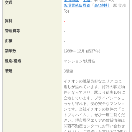
交通
阪堺電軌阪堺線
「
高須神社
」駅 徒歩
5分
賃料
-
管理費等
-
面積
-
築年数
1988年 12月 (築37年)
種別/構造
マンション/鉄骨造
階建
3階建
イチオシの眺望良好なエリアには、
癒しが溢れています。好評の駅近物
件となっており、駅より徒歩10分に
立地しています。プライバシーをし
っかり守れる、安心安全なマンショ
ンです。当社イチオシの物件の「コ
トブキハイム」。ぜひ一度ご覧くだ
さい。堺市堺区エリアの賃貸情報は
関西不動産センターにお問い合わせ
ください。ご連絡はお電話072-240-0