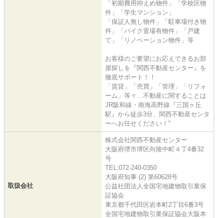
「初期費用抑えめ物件」「学校区物
件」「学生マンション」
「保証人無し物件」「駐車場付き物
件」「バイク置場有物件」「戸建
て」「リノベーション物件」等
お客様のご要望にお応えできるお部
屋探しを『関西不動産センター』を
徹底サポート！！
「賃貸」「売買」「管理」「リフォ
ーム」等々…不動産に関することは
JR阪和線・南海高野線『三国ヶ丘
駅』から徒歩3分、関西不動産センタ
ーへお任せください！"
株式会社関西不動産センター
大阪府堺市堺区向陵中町４丁4番32
号
TEL:072-240-0350
大阪府知事 (2) 第60628号
取扱会社
公益社団法人全国宅地建物取引業保
証協会
東京都千代田区岩本町2丁目6番3号
全国宅地建物取引業保証協会大阪本