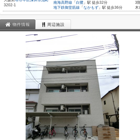
大阪府
堺市中区
深井水池町
南海高野線
「
白鷺
」駅 徒歩32分
3
3202-1
地下鉄御堂筋線
「
なかもず
」駅 徒歩36分
木
物件情報
周辺施設