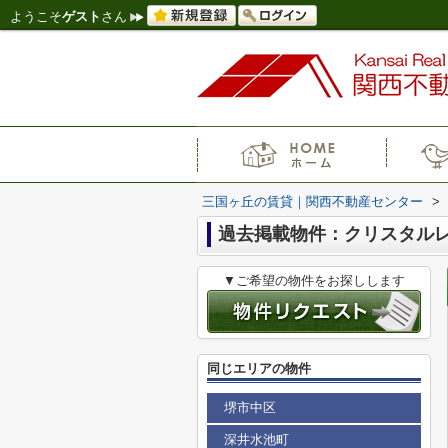
ようこそ
ゲスト
さん
三国ヶ丘の賃貸｜関西不動産センター
>
過去掲載物件：クリスタル
▼ご希望の物件をお探しします
同じエリアの物件
堺市中区
深井水池町