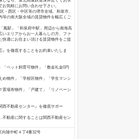
探しなら、泉北高速鉄道深井近くでお求
でお気軽にお問い合わせ下さい。
北区・西区・中区等の堺市全域、和泉市、
内等の南大阪全域の賃貸物件を幅広くご
」「鳳駅」「和泉府中駅」周辺から南海高
広いエリアからお一人暮らしの方、ファ
た快適にお住まい頂ける賃貸物件をご提
応』を徹底することをお約束いたしま
」「ペット飼育可物件」「敷金礼金0円
えめ物件」「学校区物件」「学生マンシ
ク置場有物件」「戸建て」「リノベーシ
関西不動産センター』を徹底サポー
…不動産に関することは関西不動産セン
区向陵中町４丁4番32号
号