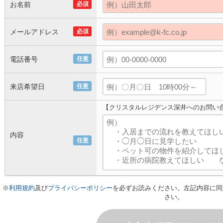
お名前
必須
メールアドレス
必須
電話番号
任意
来店希望日
任意
【クリスタルレジデンス深井へのお問い
内容
任意
※
利用規約
及び
プライバシーポリシー
を必ずお読みください。左記内容に同
さい。