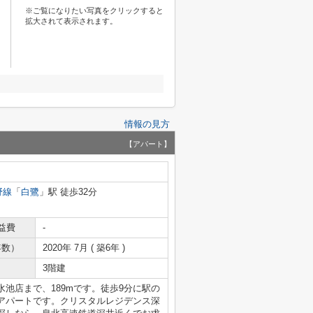
※ご覧になりたい写真をクリックすると
拡大されて表示されます。
情報の見方
【アパート】
野線
「
白鷺
」駅 徒歩32分
益費
-
年数）
2020年 7月 ( 築6年 )
3階建
池店まで、189mです。徒歩9分に駅の
アパートです。クリスタルレジデンス深