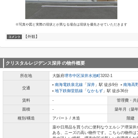
※写真や図と実際の現状とが異なる場合は現状を優先させていただきます
【外観】
コメント
クリスタルレジデンス深井
の物件概要
所在地
大阪府
堺市中区
深井水池町
3202-1
南海電鉄泉北線
「
深井
」駅 徒歩9分
南海高
交通
地下鉄御堂筋線
「
なかもず
」駅 徒歩36分
賃料
-
管理費・共
面積
-
築年月（築
種別/構造
アパート / 木造
階建
薬や日用品を買うのに便利なウエルシア堺深井水
ある、ニーズの高い物件です。こちらの物件は