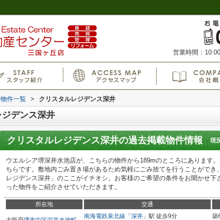
営業時間：10:00
物件一覧
>
クリスタルレジデンス深井
レジデンス深井
クリスタルレジデンス深井
の過去掲載物件情報
現
ウエルシア堺深井水池店が、こちらの物件から189mのところにあります
ちらです。敷地内ごみ置き場があるため気軽にごみ捨てを行うことができ
レジデンス深井」のここがイチオシ。お客様のご希望の条件をお聞かせ下
った物件をご紹介させていただきます。
所在地
交通
南海電鉄泉北線
「
深井
」駅 徒歩9分
築