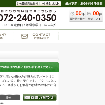
最終更新：2026年08月08日
00
00
件
件
最近見た物件
検討リスト
～19：00
定休日：毎週水曜日・年末年始
況の確認はお気軽にお問い合わせください。
。落ち着いた街並みが魅力のアパートはこ
、ゴミの多い時も安心です。「クリスタル
さい。当社からお客様のお求めの条件に合
建物
6年