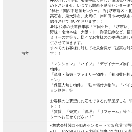
井の詳しい情報。堺市中区で新しい住環境をお
め下さいませ。いつでも関西不動産センターま
"弊社『関西不動産センター』では堺市堺区・
高石市、泉大津市、忠岡町、岸和田市や大阪市
紹介させて頂いております！！
JR阪和線の快速停車駅「三国ケ丘」「堺市駅
野線・南海本線・大阪メトロ御堂筋線など、幅
ミリーの方等々…様々なお客様のご要望に適し
供させて頂きます。
すべてのお客様に対して社員全員が『誠実な対
備考
す！！
「マンション」「ハイツ」「デザイナーズ物件
物件」
「単身・新婚・ファミリー物件」「初期費用抑
ョン」
「保証人無し物件」「駐車場付き物件」「バイ
ョン物件」等
お客様のご要望にお応えできるお部屋探しを『
ト！！
「賃貸」「売買」「管理」「リフォーム」等々
ターへお任せください！"
株式会社関西不動産センター
大阪府堺市堺
TEL:072-240-0350
大阪府知事 (2) 第60628