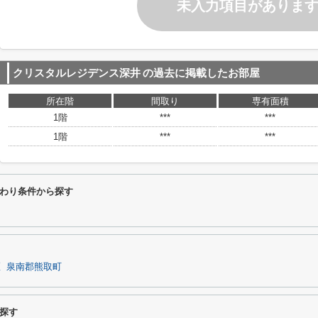
未入力項目がありま
クリスタルレジデンス深井
の過去に掲載したお部屋
所在階
間取り
専有面積
1階
***
***
1階
***
***
わり条件から探す
区
泉南郡熊取町
探す