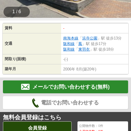
1 / 6
賃料
-
南海本線
「
浜寺公園
」駅 徒歩13分
交通
阪和線
「
鳳
」駅 徒歩17分
阪和線
「
東羽衣
」駅 徒歩18分
間取り(面積)
-(-)
築年月
2006年 8月(築20年)
メールでお問い合わせする(無料)
電話でお問い合わせする
無料会員登録はこちら
公開物件数：
0
件
会員登録