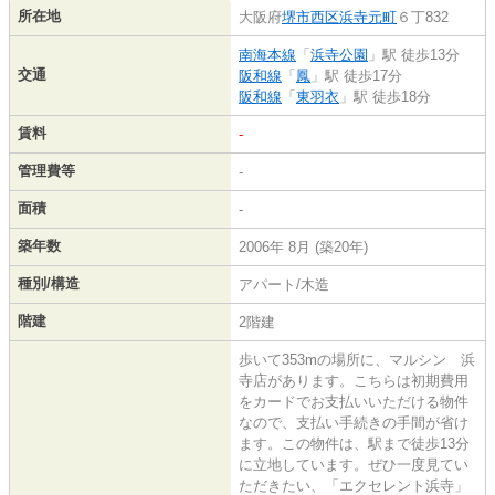
所在地
大阪府
堺市西区
浜寺元町
６丁832
南海本線
「
浜寺公園
」駅 徒歩13分
交通
阪和線
「
鳳
」駅 徒歩17分
阪和線
「
東羽衣
」駅 徒歩18分
賃料
-
管理費等
-
面積
-
築年数
2006年 8月 (築20年)
種別/構造
アパート/木造
階建
2階建
歩いて353mの場所に、マルシン 浜
寺店があります。こちらは初期費用
をカードでお支払いいただける物件
なので、支払い手続きの手間が省け
ます。この物件は、駅まで徒歩13分
に立地しています。ぜひ一度見てい
ただきたい、「エクセレント浜寺」