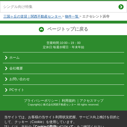
シングル向け特集
三国ヶ丘の賃貸｜関西不動産センター
>
物件一覧
>
エクセレント浜寺
ページトップに戻る
営業時間:10:00～19：00
定休日:毎週水曜日・年末年始
ホーム
会社概要
お問い合わせ
PCサイト
プライバシーポリシー
利用規約
｜アクセスマップ
｜
Copyright(c) 株式会社関西不動産センター All rights reserved.
当サイトでは、お客様の当サイト利用状況把握、サービス向上検討を目的と
して、クッキー（Cookie）を使用しています。
詳しくは、当社の
「Cookieの取扱いについて」
をご確認ください。