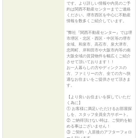
です。より詳しい情報や内見のご予
約は関西不動産センターまでご連絡
ください。堺市西区を中心に不動産
情報を数多くご紹介しています。
"弊社『関西不動産センター』では堺
市堺区・北区・西区・中区等の堺市
全域、和泉市、高石市、泉大津市、
忠岡町、岸和田市や大阪市内等の南
大阪全域の賃貸物件を幅広くご紹介
させて頂いております！！
お一人暮らしの方やディンクスの
方、ファミリーの方、全ての方へ快
適なお住まいをご提供させて頂きま
す。
【より良いお住まいを探していただ
く為に】
① お客様に満足いただけるお部屋探
しを、スタッフ全員全力サポート。
② ご納得頂けない時は、ご契約を勧
める事はございません！
③ ご契約・入居後のアフターフォロ
ーも行います。