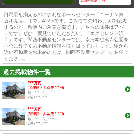
会員物件数：
0
件
日用品を揃えるのに便利なホームセンター「コーナン第二
阪和鳳店」まで、402mです。ごみ捨ての煩わしさを軽減
するのが、敷地内ごみ置き場です。こちらの物件はアパー
トです。ぜひ一度見ていただきたい、「エクセレント浜
寺」です。関西不動産センターでは、南海本線浜寺公園を
中心に数多くの不動産情報を取り扱っております。駅から
近い不動産をお求めの方は、関西不動産センターにお任せ
ください。
過去掲載物件一覧
***
万円
(管理費・共益費 ***円)
敷：***｜礼：***
2階 / *** / ***
***
万円
(管理費・共益費 ***円)
敷：***｜礼：***
2階 / *** / ***