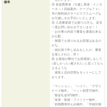
備考
④ 各提携業者（引越し業者・インタ
ーネット回線案内・ケーブルＴＶ）
等の無料紹介サービスでスムーズな
お引越しをお手伝いいたします。
⑤ 入居審査面でお困りの方も、是非
一度お問い合わせ下さいませ！！
・お仕事の内容で審査を通過出来る
か心配...
・無職でも借りれるお部屋はあるの
かな...
・他社様で申し込みをしたが、審査
を落とされた...等々
⑥ お客様が弊社でお部屋探しをして
♪楽しかった♪癒された♪と思ってもら
えるような
接客と店内空間をモットーにして
おります。
「マンション」「ハイツ」「デザイ
ナーズ物件」「ペット飼育可物件」
「敷金礼金0円物件」
「単身・新婚・ファミリー物件」
「初期費用抑えめ物件」「学校区物