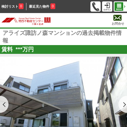
0
0
検討リスト
最近見た物件
お問合せ
アライズ諏訪ノ森マンションの過去掲載物件情
報
賃料
***
万円