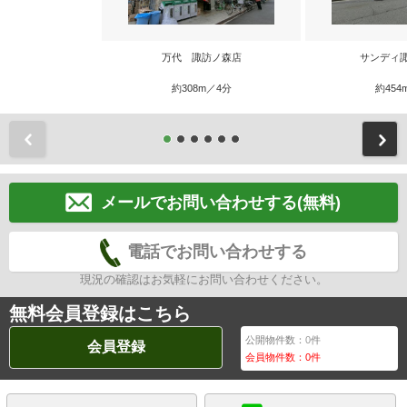
万代 諏訪ノ森店
サンディ
約308m／4分
約454
前
メールでお問い合わせする(無料)
電話でお問い合わせする
現況の確認はお気軽にお問い合わせください。
無料会員登録はこちら
公開物件数：
0
件
会員登録
会員物件数：
0
件