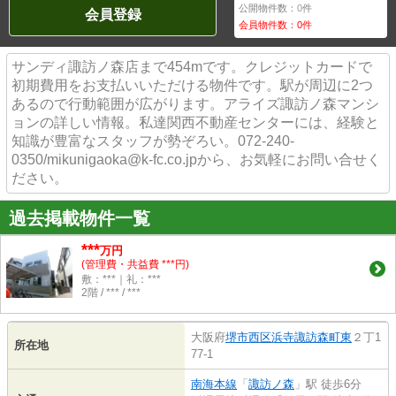
公開物件数：
0
件
会員登録
会員物件数：
0
件
サンディ諏訪ノ森店まで454mです。クレジットカードで
初期費用をお支払いいただける物件です。駅が周辺に2つ
あるので行動範囲が広がります。アライズ諏訪ノ森マンシ
ョンの詳しい情報。私達関西不動産センターには、経験と
知識が豊富なスタッフが勢ぞろい。072-240-
0350/mikunigaoka@k-fc.co.jpから、お気軽にお問い合せく
ださい。
過去掲載物件一覧
***
万円
(管理費・共益費 ***円)
敷：***｜礼：***
2階 / *** / ***
大阪府
堺市西区
浜寺諏訪森町東
２丁1
所在地
77-1
南海本線
「
諏訪ノ森
」駅 徒歩6分