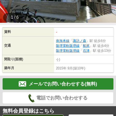
1 / 6
賃料
-
南海本線
「
諏訪ノ森
」駅 徒歩6分
交通
阪堺電軌阪堺線
「
船尾
」駅 徒歩4分
阪堺電軌阪堺線
「
石津
」駅 徒歩13分
間取り(面積)
-(-)
築年月
2015年 9月(築10年)
メールでお問い合わせする(無料)
電話でお問い合わせする
無料会員登録はこちら