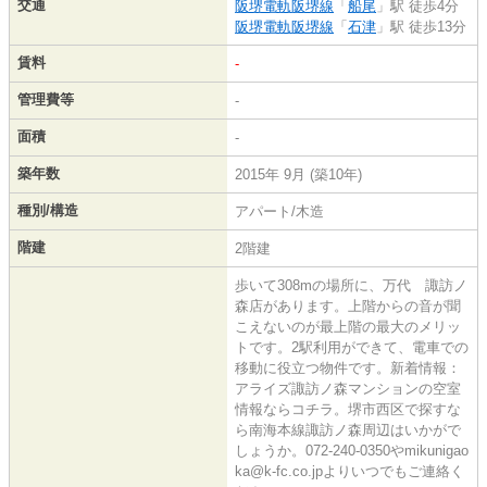
交通
阪堺電軌阪堺線
「
船尾
」駅 徒歩4分
阪堺電軌阪堺線
「
石津
」駅 徒歩13分
賃料
-
管理費等
-
面積
-
築年数
2015年 9月 (築10年)
種別/構造
アパート/木造
階建
2階建
歩いて308mの場所に、万代 諏訪ノ
森店があります。上階からの音が聞
こえないのが最上階の最大のメリッ
トです。2駅利用ができて、電車での
移動に役立つ物件です。新着情報：
アライズ諏訪ノ森マンションの空室
情報ならコチラ。堺市西区で探すな
ら南海本線諏訪ノ森周辺はいかがで
しょうか。072-240-0350やmikunigao
ka@k-fc.co.jpよりいつでもご連絡く