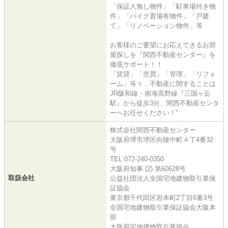
「保証人無し物件」「駐車場付き物
件」「バイク置場有物件」「戸建
て」「リノベーション物件」等
お客様のご要望にお応えできるお部
屋探しを『関西不動産センター』を
徹底サポート！！
「賃貸」「売買」「管理」「リフォ
ーム」等々…不動産に関することは
JR阪和線・南海高野線『三国ヶ丘
駅』から徒歩3分、関西不動産センタ
ーへお任せください！"
株式会社関西不動産センター
大阪府堺市堺区向陵中町４丁4番32
号
TEL:072-240-0350
大阪府知事 (2) 第60628号
取扱会社
公益社団法人全国宅地建物取引業保
証協会
東京都千代田区岩本町2丁目6番3号
全国宅地建物取引業保証協会大阪本
部
大阪府宅地建物取引業協会