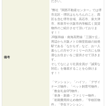
ださい。
"弊社『関西不動産センター』では堺
市北区・堺区はもちろんのこと、西
区を含む堺市全域、高石市、泉大津
市、和泉市や大阪市内等幅広く賃貸
物件のご紹介させて頂いておりま
す！！
JR阪和線・南海高野線「三国ケ丘」
周辺から大阪メトロ御堂筋線の始発
駅である「なかもず」など、お一人
暮らしの方やファミリーの方にも快
適なお住まいをご提供させて頂きま
備考
す。
そしてなにより社員全員が『誠実な
対応』を徹底することを心掛けま
す！！
「マンション」「ハイツ」「デザイ
ナーズ物件」「ペット飼育可物件」
「敷金礼金0円物件」
「単身・新婚・ファミリー物件」
「初期費用抑えめ物件」「学校区物
件」「学生マンション」