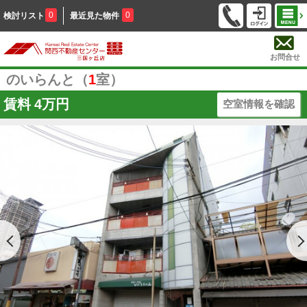
0
0
検討リスト
最近見た物件
お問合せ
のいらんと（
1
室）
賃料
4万円
空室情報を確認