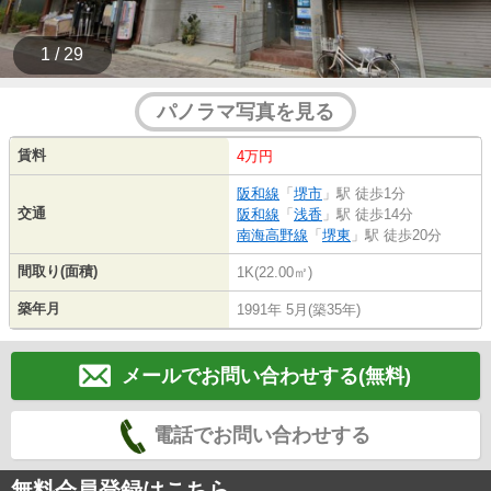
1 / 29
パノラマ写真を見る
賃料
4万円
阪和線
「
堺市
」駅 徒歩1分
交通
阪和線
「
浅香
」駅 徒歩14分
南海高野線
「
堺東
」駅 徒歩20分
間取り(面積)
1K(22.00㎡)
築年月
1991年 5月(築35年)
メールでお問い合わせする(無料)
電話でお問い合わせする
無料会員登録はこちら