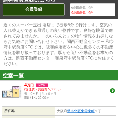
公開物件数：
0
件
会員登録
会員物件数：
0
件
近くのスーパー玉出 堺店まで徒歩5分で行けます。空気の
入れ替えができる風通しの良い物件です。良好な眺望で癒
されてみませんか。「のいらんと」の物件情報をお探しな
らお気軽にお問い合わせ下さい。関西不動産センター 和泉
府中駅前店KFCでは、阪和線堺市を中心に数多くの不動産
情報を取り扱っております。駅から近い不動産をお求めの
方は、関西不動産センター 和泉府中駅前店KFCにお任せく
ださい。
空室一覧
4
万
円
NEW
(管理費・共益費 5,000円)
敷：0ヶ月｜礼：0ヶ月
5階 / 1K / 22.00㎡
所在地
大阪府
堺市北区
東雲東町
１丁