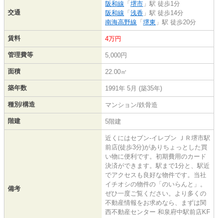
阪和線
「
堺市
」駅 徒歩1分
交通
阪和線
「
浅香
」駅 徒歩14分
南海高野線
「
堺東
」駅 徒歩20分
賃料
4万円
管理費等
5,000円
面積
22.00㎡
築年数
1991年 5月 (築35年)
種別/構造
マンション/鉄骨造
階建
5階建
近くにはセブン-イレブン ＪＲ堺市駅
前店(徒歩3分)がありちょっとした買
い物に便利です。初期費用のカード
決済ができます。駅まで1分と、駅近
でアクセスも良好な物件です。当社
イチオシの物件の「のいらんと」。
備考
ぜひ一度ご覧ください。より多くの
不動産情報をお求めなら、まずは関
西不動産センター 和泉府中駅前店KF