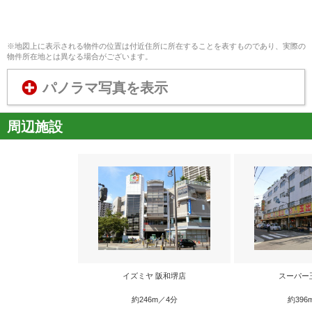
※地図上に表示される物件の位置は付近住所に所在することを表すものであり、実際の
物件所在地とは異なる場合がございます。
パノラマ写真を表示
周辺施設
イズミヤ 阪和堺店
スーパー
約246m／4分
約396