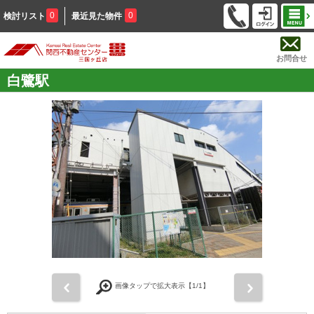
0
0
検討リスト
最近見た物件
お問合せ
白鷺駅
前
次
画像タップで拡大表示【
1
/1】