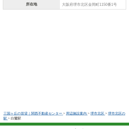
所在地
大阪府堺市北区金岡町1150番1号
三国ヶ丘の賃貸｜関西不動産センター
>
周辺施設案内
>
堺市北区
>
堺市北区の
駅
>
白鷺駅