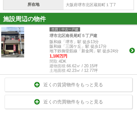
所在地
大阪府堺市北区蔵前町１丁7
施設周辺の物件
売買｜中古一戸建
堺市北区南長尾町５丁戸建
阪和線「堺市」駅 徒歩13分
阪和線「三国ケ丘」駅 徒歩17分
地下鉄御堂筋線「新金岡」駅 徒歩24分
1,100万円
間取:
4DK
建物面積:
66.62㎡ / 20.15坪
土地面積:
42.23㎡ / 12.77坪
近くの賃貸物件をもっと見る
近くの売買物件をもっと見る