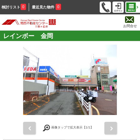
0
0
検討リスト
最近見た物件
お問合せ
レインボー 金岡
前
次
画像タップで拡大表示【
1
/1】