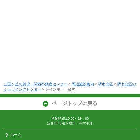
三国ヶ丘の賃貸｜関西不動産センター
>
周辺施設案内
>
堺市北区
>
堺市北区の
ショッピングセンター
>
レインボー 金岡
ページトップに戻る
営業時間:10:00～19：00
定休日:毎週水曜日・年末年始
ホーム