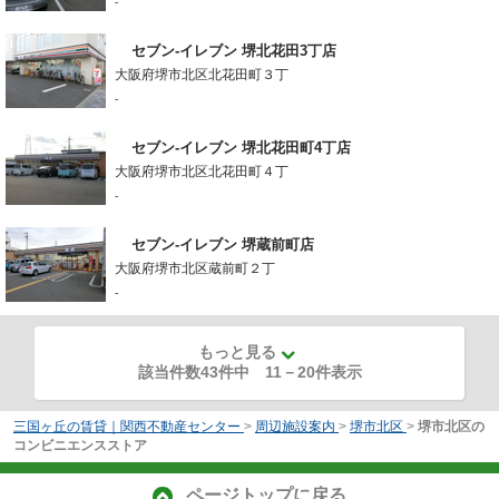
-
セブン-イレブン 堺北花田3丁店
大阪府堺市北区北花田町３丁
-
セブン-イレブン 堺北花田町4丁店
大阪府堺市北区北花田町４丁
-
セブン-イレブン 堺蔵前町店
大阪府堺市北区蔵前町２丁
-
もっと見る
該当件数43件中
11
－
20
件表示
三国ヶ丘の賃貸｜関西不動産センター
>
周辺施設案内
>
堺市北区
>
堺市北区の
コンビニエンスストア
ページトップに戻る