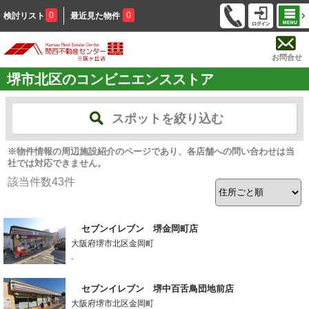
0
0
検討リスト
最近見た物件
お問合せ
堺市北区のコンビニエンスストア
スポットを絞り込む
※物件情報の周辺施設紹介のページであり、各店舗への問い合わせは当
社では対応できません。
該当件数
43
件
セブンイレブン 堺金岡町店
大阪府堺市北区金岡町
-
セブンイレブン 堺中百舌鳥団地前店
大阪府堺市北区金岡町