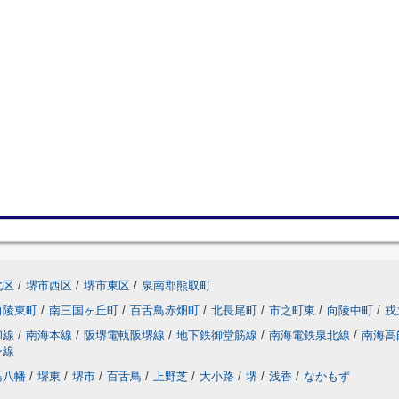
北区
/
堺市西区
/
堺市東区
/
泉南郡熊取町
向陵東町
/
南三国ヶ丘町
/
百舌鳥赤畑町
/
北長尾町
/
市之町東
/
向陵中町
/
戎
和線
/
南海本線
/
阪堺電軌阪堺線
/
地下鉄御堂筋線
/
南海電鉄泉北線
/
南海高
ン線
鳥八幡
/
堺東
/
堺市
/
百舌鳥
/
上野芝
/
大小路
/
堺
/
浅香
/
なかもず