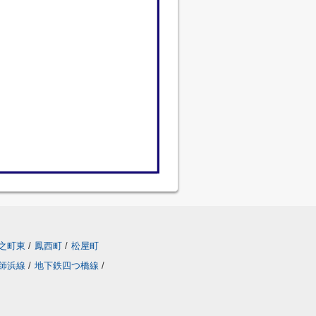
之町東
/
鳳西町
/
松屋町
師浜線
/
地下鉄四つ橋線
/