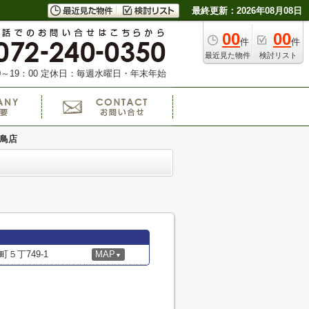
最終更新：2026年08月08日
00
00
件
件
最近見た物件
検討リスト
～19：00
定休日：毎週水曜日・年末年始
舌鳥店
５丁749-1
MAP
▼