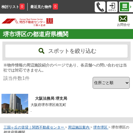
0
0
検討リスト
最近見た物件
お問合せ
堺市堺区の都道府県機関
スポットを絞り込む
※物件情報の周辺施設紹介のページであり、各店舗への問い合わせは当
社では対応できません。
該当件数
1
件
大阪法務局 堺支局
大阪府堺市堺区南瓦町
-
三国ヶ丘の賃貸｜関西不動産センター
>
周辺施設案内
>
堺市堺区
>
堺市堺区の
都道府県機関