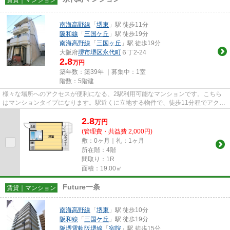
南海高野線
「
堺東
」駅 徒歩11分
阪和線
「
三国ケ丘
」駅 徒歩19分
南海高野線
「
三国ヶ丘
」駅 徒歩19分
大阪府
堺市堺区
永代町
６丁2-24
2.8
万円
築年数：築39年 ｜募集中：
1室
階数：5階建
様々な場所へのアクセスが便利になる、2駅利用可能なマンションです。こちら
はマンションタイプになります。駅近くに立地する物件で、徒歩11分程でアクセ
スできます。ぜひ一度見ていた...
2.8
万
円
(管理費・共益費 2,000円)
敷：0ヶ月｜礼：1ヶ月
所在階：4階
間取り：1R
面積：19.00㎡
Future一条
賃貸｜マンション
南海高野線
「
堺東
」駅 徒歩10分
阪和線
「
三国ケ丘
」駅 徒歩19分
阪堺電軌阪堺線
「
宿院
」駅 徒歩15分