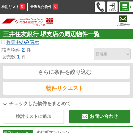
0
0
検討リスト
最近見た物件
お問合せ
三井住友銀行 堺支店の周辺物件一覧
募集中のみ表示
2
該当物件
件
1
販売数
件
さらに条件を絞り込む
物件リクエスト
チェックした物件をまとめて
検討リストに追加
お問い合わせ
永代町マンション
賃貸｜マンション