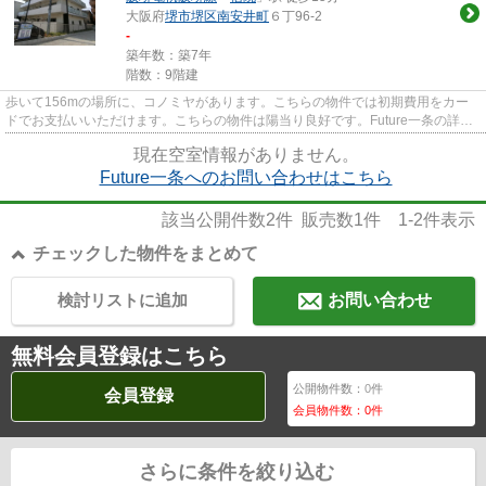
大阪府
堺市堺区
南安井町
６丁96-2
-
築年数：築7年
階数：9階建
歩いて156mの場所に、コノミヤがあります。こちらの物件では初期費用をカー
ドでお支払いいただけます。こちらの物件は陽当り良好です。Future一条の詳し
い情報。より詳しい情報や内見...
現在空室情報がありません。
Future一条へのお問い合わせはこちら
該当公開件数
2
件 販売数
1
件
1-2
件表示
チェックした物件をまとめて
検討リストに追加
お問い合わせ
無料会員登録はこちら
公開物件数：
0
件
会員登録
会員物件数：
0
件
さらに条件を絞り込む