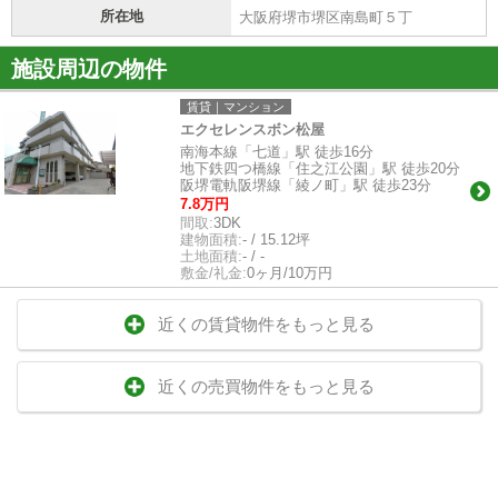
所在地
大阪府堺市堺区南島町５丁
施設周辺の物件
賃貸｜マンション
エクセレンスボン松屋
南海本線「七道」駅 徒歩16分
地下鉄四つ橋線「住之江公園」駅 徒歩20分
阪堺電軌阪堺線「綾ノ町」駅 徒歩23分
7.8万円
間取:
3DK
建物面積:
- / 15.12坪
土地面積:
- / -
敷金/礼金:
0ヶ月/10万円
近くの賃貸物件をもっと見る
近くの売買物件をもっと見る