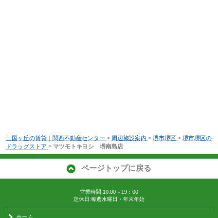
三国ヶ丘の賃貸｜関西不動産センター
>
周辺施設案内
>
堺市堺区
>
堺市堺区の
ドラッグストア
>
マツモトキヨシ 堺南島店
ページトップに戻る
営業時間:10:00～19：00
定休日:毎週水曜日・年末年始
ホーム