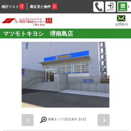
0
0
検討リスト
最近見た物件
お問合せ
マツモトキヨシ 堺南島店
前
次
画像タップで拡大表示【
1
/1】