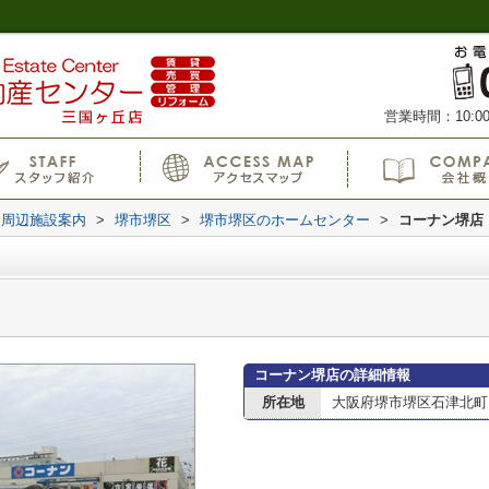
営業時間：10:00
周辺施設案内
>
堺市堺区
>
堺市堺区のホームセンター
>
コーナン堺店
コーナン堺店の詳細情報
所在地
大阪府堺市堺区石津北町