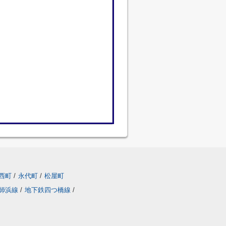
西町
/
永代町
/
松屋町
師浜線
/
地下鉄四つ橋線
/