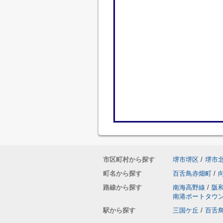
市区町村から探す
堺市堺区
/
堺市
町名から探す
百舌鳥赤畑町
/
路線から探す
南海高野線
/
阪
南港ポートタウ
駅から探す
三国ケ丘
/
百舌