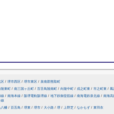
北区
/
堺市西区
/
堺市東区
/
泉南郡熊取町
向陵東町
/
南三国ヶ丘町
/
百舌鳥陵南町
/
向陵中町
/
戎之町東
/
市之町東
/
鳳
和線
/
南海本線
/
阪堺電軌阪堺線
/
地下鉄御堂筋線
/
南海電鉄泉北線
/
南海高
ン線
鳥八幡
/
百舌鳥
/
堺東
/
堺市
/
大小路
/
堺
/
上野芝
/
なかもず
/
東羽衣