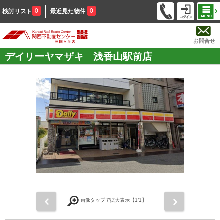
0
0
検討リスト
最近見た物件
お問合せ
デイリーヤマザキ 浅香山駅前店
前
次
画像タップで拡大表示【
1
/1】