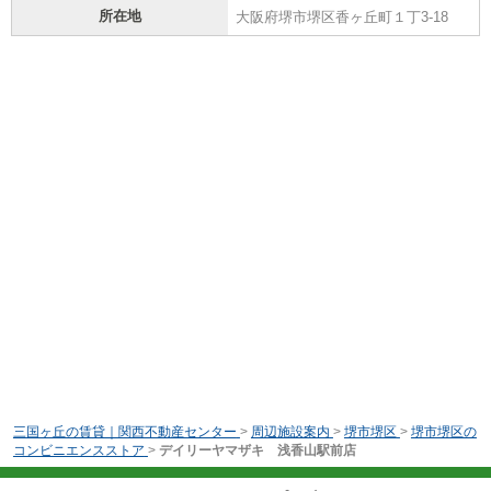
所在地
大阪府堺市堺区香ヶ丘町１丁3-18
三国ヶ丘の賃貸｜関西不動産センター
>
周辺施設案内
>
堺市堺区
>
堺市堺区の
コンビニエンスストア
>
デイリーヤマザキ 浅香山駅前店