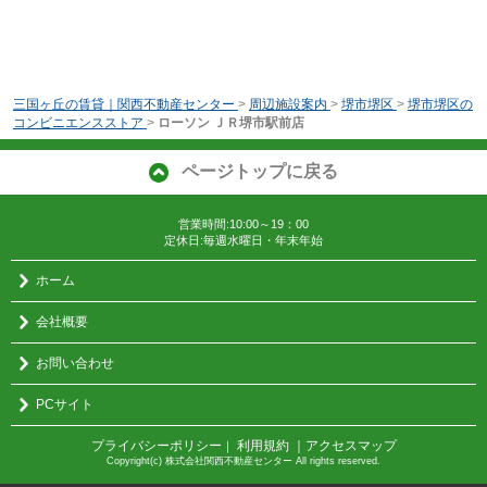
三国ヶ丘の賃貸｜関西不動産センター
>
周辺施設案内
>
堺市堺区
>
堺市堺区の
コンビニエンスストア
>
ローソン ＪＲ堺市駅前店
ページトップに戻る
営業時間:10:00～19：00
定休日:毎週水曜日・年末年始
ホーム
会社概要
お問い合わせ
PCサイト
プライバシーポリシー
利用規約
｜アクセスマップ
｜
Copyright(c) 株式会社関西不動産センター All rights reserved.