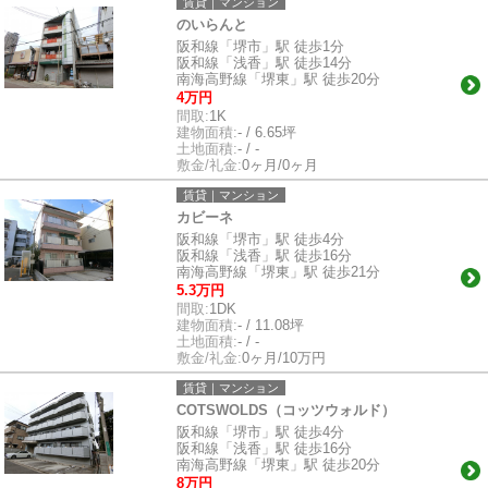
賃貸｜マンション
のいらんと
阪和線「堺市」駅 徒歩1分
阪和線「浅香」駅 徒歩14分
南海高野線「堺東」駅 徒歩20分
4万円
間取:
1K
建物面積:
- / 6.65坪
土地面積:
- / -
敷金/礼金:
0ヶ月/0ヶ月
賃貸｜マンション
カビーネ
阪和線「堺市」駅 徒歩4分
阪和線「浅香」駅 徒歩16分
南海高野線「堺東」駅 徒歩21分
5.3万円
間取:
1DK
建物面積:
- / 11.08坪
土地面積:
- / -
敷金/礼金:
0ヶ月/10万円
賃貸｜マンション
COTSWOLDS（コッツウォルド）
阪和線「堺市」駅 徒歩4分
阪和線「浅香」駅 徒歩16分
南海高野線「堺東」駅 徒歩20分
8万円