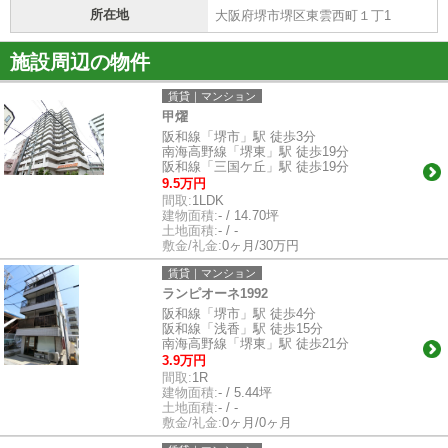
所在地
大阪府堺市堺区東雲西町１丁1
施設周辺の物件
賃貸｜マンション
甲燿
阪和線「堺市」駅 徒歩3分
南海高野線「堺東」駅 徒歩19分
阪和線「三国ケ丘」駅 徒歩19分
9.5万円
間取:
1LDK
建物面積:
- / 14.70坪
土地面積:
- / -
敷金/礼金:
0ヶ月/30万円
賃貸｜マンション
ランピオーネ1992
阪和線「堺市」駅 徒歩4分
阪和線「浅香」駅 徒歩15分
南海高野線「堺東」駅 徒歩21分
3.9万円
間取:
1R
建物面積:
- / 5.44坪
土地面積:
- / -
敷金/礼金:
0ヶ月/0ヶ月