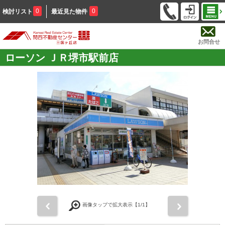
0
0
検討リスト
最近見た物件
お問合せ
ローソン ＪＲ堺市駅前店
前
次
画像タップで拡大表示【
1
/1】