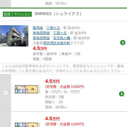
面積：18.00㎡
SHRIKE2（シュライク２）
賃貸｜マンション
阪和線
「
三国ケ丘
」駅 徒歩4分
南海高野線
「
三国ヶ丘
」駅 徒歩4分
南海高野線
「
百舌鳥八幡
」駅 徒歩6分
大阪府
堺市堺区
向陵中町
６丁7-27
4.5
万円
築年数：築36年 ｜募集中：
2室
階数：4階建
こちらは自走式駐車場付きのマンションです。眺望良好なマンションです。建物
の共用部にゴミ置き場があるので、外部の人にゴミを見られるなどのトラブルも
防げます。多くの方からご好...
4.5
万
円
(管理費・共益費 3,000円)
敷：0万円｜礼：0万円
所在階：3階
間取り：1K
面積：18.90㎡
4.5
万
円
(管理費・共益費 3,000円)