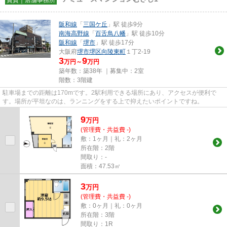
阪和線
「
三国ケ丘
」駅 徒歩9分
南海高野線
「
百舌鳥八幡
」駅 徒歩10分
阪和線
「
堺市
」駅 徒歩17分
大阪府
堺市堺区
向陵東町
１丁2-19
3
9
万円～
万円
築年数：築38年 ｜募集中：
2室
階数：3階建
駐車場までの距離は170mです。2駅利用できる場所にあり、アクセスが便利で
す。場所が平坦なのは、ランニングをする上で抑えたいポイントですね。
9
万
円
(管理費・共益費 -)
敷：1ヶ月｜礼：2ヶ月
所在階：2階
間取り：-
面積：47.53㎡
3
万
円
(管理費・共益費 -)
敷：0ヶ月｜礼：0ヶ月
所在階：3階
間取り：1R