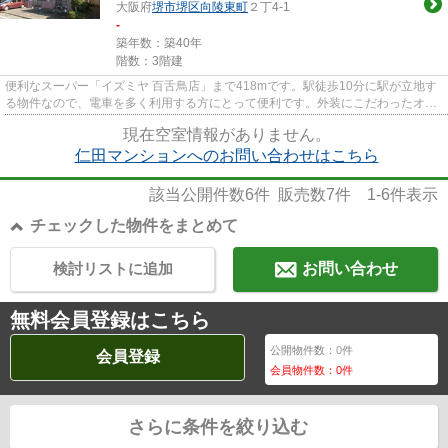
大阪府
堺市堺区
向陵東町
２丁4-1
-
築年数：築40年
階数：3階建
便利なスーパー「イズミヤ 百舌鳥店」まで418mです。駅徒歩10分に駅が立地す
る物件なので、電車を多く利用する方にとって便利です。外装にこだわったオシ
ャレなデザインのマンションで...
現在空室情報がありません。
仁田マンションへのお問い合わせはこちら
該当公開件数
6
件 販売数
7
件
1-6
件表示
チェックした物件をまとめて
検討リストに追加
お問い合わせ
無料会員登録はこちら
公開物件数：
0
件
会員登録
会員物件数：
0
件
さらに条件を絞り込む