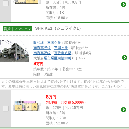
敷：0万円｜礼：0万円
所在階：4階
間取り：1K
面積：18.90㎡
SHRIKE1（シュライク1）
賃貸｜マンション
阪和線
「
三国ケ丘
」駅 徒歩4分
南海高野線
「
三国ヶ丘
」駅 徒歩4分
南海高野線
「
百舌鳥八幡
」駅 徒歩6分
大阪府
堺市堺区
向陵中町
６丁7-27
8
万円
築年数：築36年 ｜募集中：
1室
階数：3階建
近くの成城石井 三国ヶ丘店まで徒歩6分で行けます。徒歩4分に駅がある物件で
す。夏場は特に涼しい通風良好な環境の良い快適空間をどうぞ。こだわりポイン
ト満載のSHRIKE1(シュライク1)...
8
万
円
(管理費・共益費 5,000円)
敷：2万円｜礼：15万円
所在階：3階
間取り：2DK
面積：52.00㎡