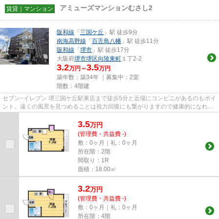
アミューズマンションむさし2
賃貸｜マンション
阪和線
「
三国ケ丘
」駅 徒歩9分
南海高野線
「
百舌鳥八幡
」駅 徒歩11分
阪和線
「
堺市
」駅 徒歩17分
大阪府
堺市堺区
向陵東町
１丁2-2
3.2
3.5
万円～
万円
築年数：築34年 ｜募集中：
2室
階数：4階建
セブン−イレブン 堺三国ケ丘駅東店まで徒歩5分と近場にコンビニがあるのもポイ
ント。遠くの風景を見つめることは視力回復にも繋がりますので健康的になれま
す。駅から徒歩9分の物件な...
3.5
万
円
(管理費・共益費 -)
敷：0ヶ月｜礼：0ヶ月
所在階：2階
間取り：1R
面積：18.00㎡
3.2
万
円
(管理費・共益費 -)
敷：0ヶ月｜礼：0ヶ月
所在階：4階