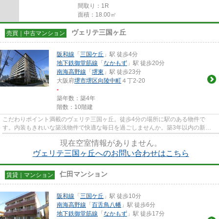
間取り：1R
面積：18.00㎡
ヴェリテ三国ヶ丘
売買｜中古マンション
阪和線
「
三国ケ丘
」駅 徒歩4分
地下鉄御堂筋線
「
なかもず
」駅 徒歩20分
南海高野線
「
堺東
」駅 徒歩23分
大阪府
堺市堺区
向陵中町
４丁2-20
-
築年数：築4年
階数：10階建
こだわりポイント満載のヴェリテ三国ヶ丘。徒歩4分の場所に駅のある物件で
す。内装もきれいな築浅物件で快適な毎日を過ごしませんか。築3年以内の新し
い物件はいかがですか。当社は確...
現在空室情報がありません。
ヴェリテ三国ヶ丘へのお問い合わせはこちら
仁田マンション
賃貸｜マンション
阪和線
「
三国ケ丘
」駅 徒歩10分
南海高野線
「
百舌鳥八幡
」駅 徒歩6分
地下鉄御堂筋線
「
なかもず
」駅 徒歩17分