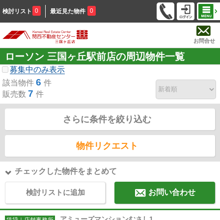
0
0
検討リスト
最近見た物件
お問合せ
ローソン 三国ヶ丘駅前店の周辺物件一覧
募集中のみ表示
6
該当物件
件
7
販売数
件
さらに条件を絞り込む
物件リクエスト
チェックした物件をまとめて
検討リストに追加
お問い合わせ
アミューズマンションむさし1
賃貸｜店舗事務所