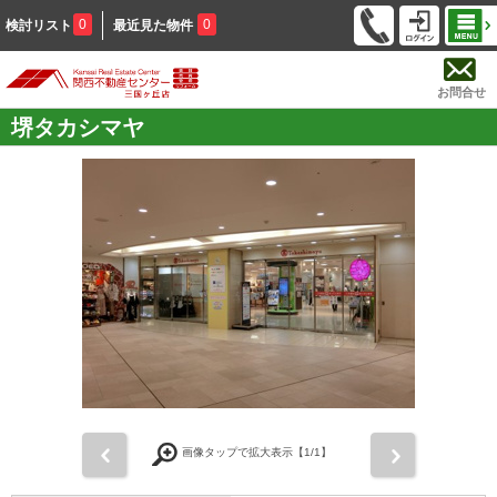
0
0
検討リスト
最近見た物件
お問合せ
堺タカシマヤ
前
次
画像タップで拡大表示【
1
/1】